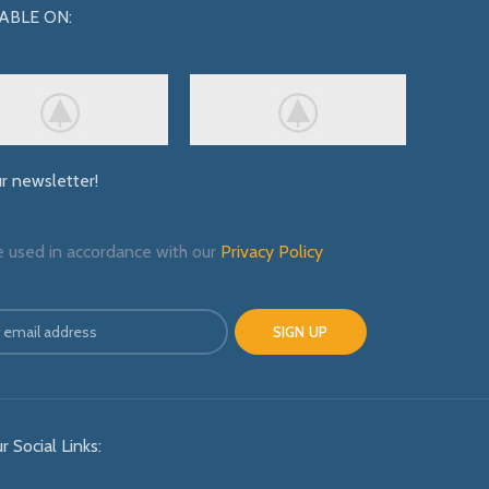
ABLE ON:
ur newsletter!
e used in accordance with our
Privacy Policy
r Social Links: