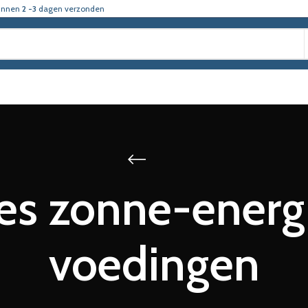
innen
2 -3
dagen verzonden
es zonne-energ
voedingen