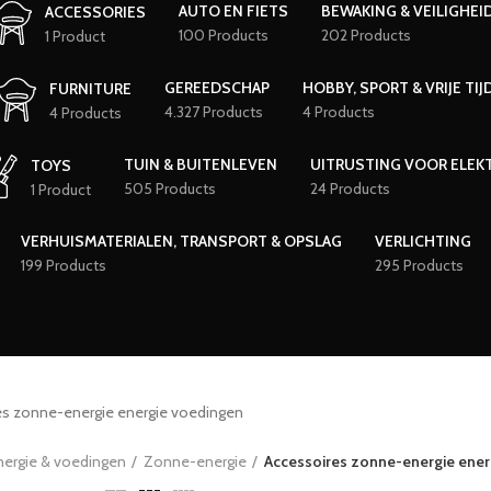
AUTO EN FIETS
BEWAKING & VEILIGHEI
ACCESSORIES
100 Products
202 Products
1 Product
GEREEDSCHAP
HOBBY, SPORT & VRIJE TIJ
FURNITURE
4.327 Products
4 Products
4 Products
TUIN & BUITENLEVEN
UITRUSTING VOOR ELEK
TOYS
505 Products
24 Products
1 Product
VERHUISMATERIALEN, TRANSPORT & OPSLAG
VERLICHTING
199 Products
295 Products
es zonne-energie energie voedingen
nergie & voedingen
Zonne-energie
Accessoires zonne-energie ener