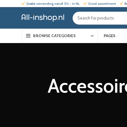
Gratis
verzending vanaf 50,- in NL
Groot assortiment
B
PAGES
BROWSE CATEGORIES
Accessoir