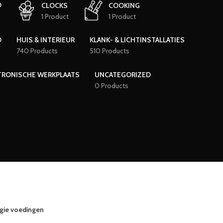
D
CLOCKS
COOKING
1 Product
1 Product
D
HUIS & INTERIEUR
KLANK- & LICHTINSTALLATIES
740 Products
510 Products
TRONISCHE WERKPLAATS
UNCATEGORIZED
0 Products
gie voedingen