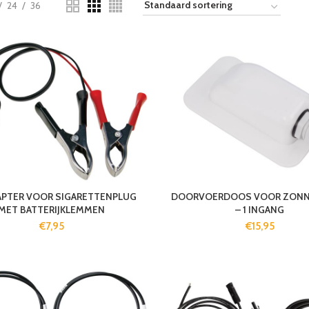
24
36
APTER VOOR SIGARETTENPLUG
DOORVOERDOOS VOOR ZONN
MET BATTERIJKLEMMEN
– 1 INGANG
€
7,95
€
15,95