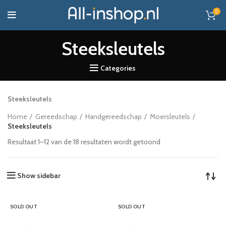
0
Steeksleutels
Categories
Steeksleutels
Home
Gereedschap
Handgereedschap
Moersleutels
Steeksleutels
Resultaat 1–12 van de 18 resultaten wordt getoond
Show sidebar
SOLD OUT
SOLD OUT