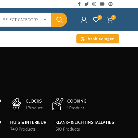
0
0
SELECT CATEGORY
Aanbiedingen
D
CLOCKS
COOKING
1 Product
1 Product
D
HUIS & INTERIEUR
KLANK- & LICHTINSTALLATIES
740 Products
510 Products