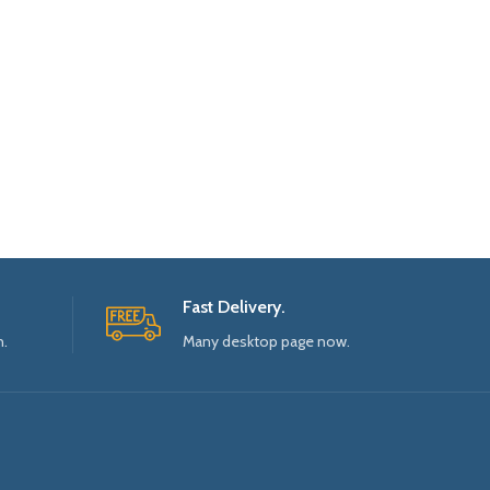
Fast Delivery.
n.
Many desktop page now.