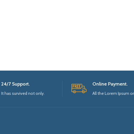
24/7 Support.
Online Payment.
It has survived not only.
All the Lorem Ipsum o