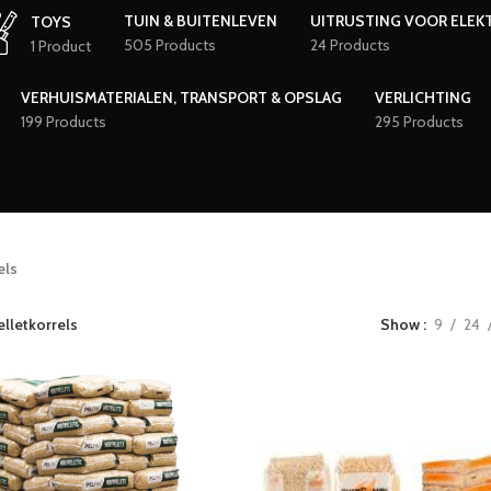
TUIN & BUITENLEVEN
UITRUSTING VOOR ELEK
TOYS
505 Products
24 Products
1 Product
VERHUISMATERIALEN, TRANSPORT & OPSLAG
VERLICHTING
199 Products
295 Products
els
elletkorrels
Show
9
24