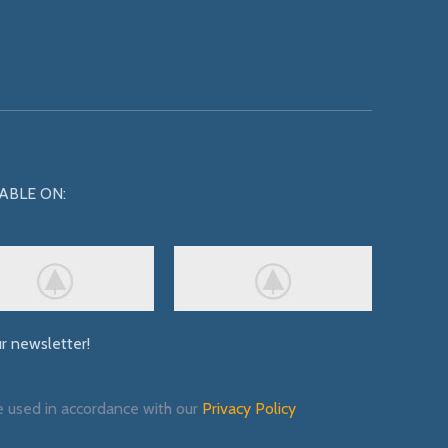
ABLE ON:
ur newsletter!
e used in accordance with our
Privacy Policy