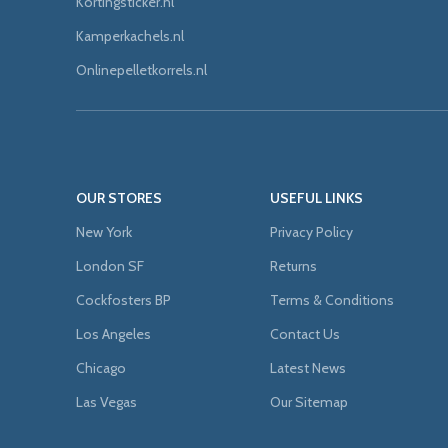
Kortingsticker.nl
Kamperkachels.nl
Onlinepelletkorrels.nl
OUR STORES
USEFUL LINKS
New York
Privacy Policy
London SF
Returns
Cockfosters BP
Terms & Conditions
Los Angeles
Contact Us
Chicago
Latest News
Las Vegas
Our Sitemap