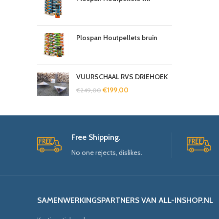
Plospan Houtpellets bruin
VUURSCHAAL RVS DRIEHOEK
€
199,00
€
249,00
Free Shipping.
No one rejects, dislikes.
SAMENWERKINGSPARTNERS VAN ALL-INSHOP.NL