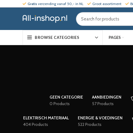
Gratis
verzending vanaf 50,- in NL
Groot assortiment
B
PAGES
BROWSE CATEGORIES
GEEN CATEGORIE
AANBIEDINGEN
0 Products
57 Products
ELEKTRISCH MATERIAAL
ENERGIE & VOEDINGEN
404 Products
522 Products