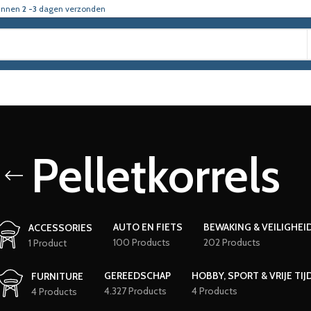
innen
2 -3
dagen verzonden
Pelletkorrels
AUTO EN FIETS
BEWAKING & VEILIGHEI
ACCESSORIES
100 Products
202 Products
1 Product
GEREEDSCHAP
HOBBY, SPORT & VRIJE TIJ
FURNITURE
4.327 Products
4 Products
4 Products