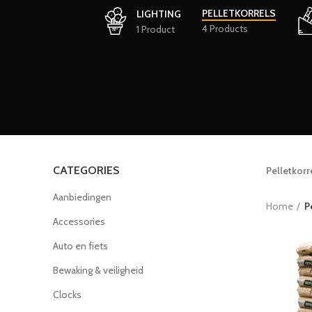
PELLETKORRELS
LIGHTING
4 Products
1 Product
CATEGORIES
Pelletkorr
Aanbiedingen
Home
P
Accessories
Auto en fiets
Bewaking & veiligheid
Clocks