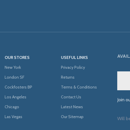
AVAIL
OUR STORES
USEFUL LINKS
New York
Privacy Policy
London SF
Returns
Cockfosters BP
Terms & Conditions
Los Angeles
Contact Us
Join o
Chicago
Latest News
Las Vegas
Our Sitemap
Will b