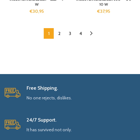
W
10 W
€
30,95
€
37,95
1
2
3
4
Free Shipping.
No one rejects, dislikes.
24/7 Support.
It has survived not only.