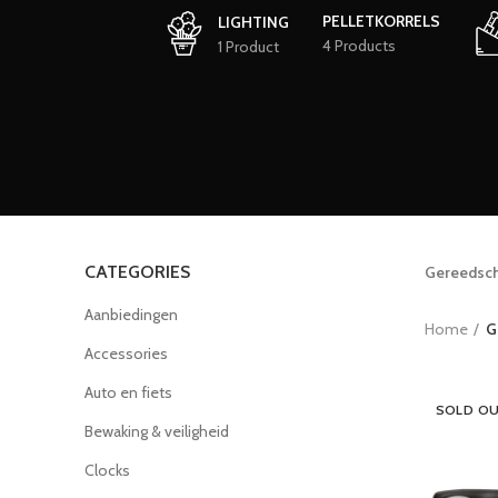
PELLETKORRELS
LIGHTING
4 Products
1 Product
CATEGORIES
Gereedsc
Aanbiedingen
Home
G
Accessories
Auto en fiets
SOLD O
Bewaking & veiligheid
Clocks