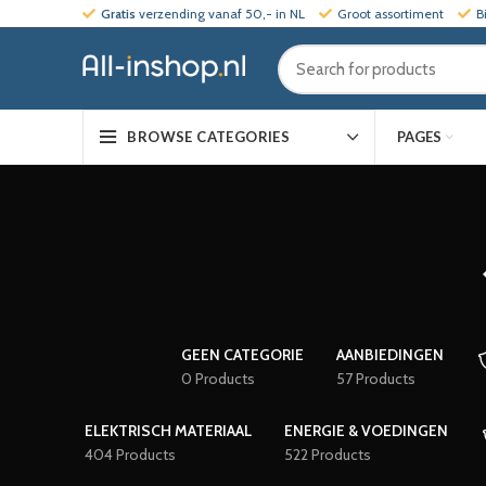
Gratis
verzending vanaf 50,- in NL
Groot assortiment
B
PAGES
BROWSE CATEGORIES
GEEN CATEGORIE
AANBIEDINGEN
0 Products
57 Products
ELEKTRISCH MATERIAAL
ENERGIE & VOEDINGEN
404 Products
522 Products