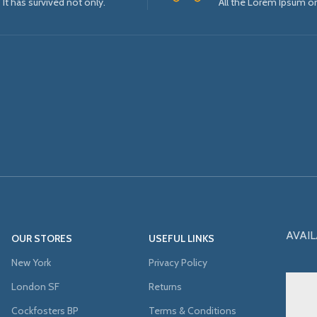
It has survived not only.
All the Lorem Ipsum o
AVAIL
OUR STORES
USEFUL LINKS
New York
Privacy Policy
London SF
Returns
Cockfosters BP
Terms & Conditions