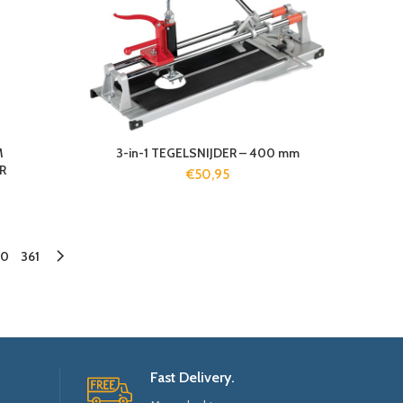
M
3-in-1 TEGELSNIJDER – 400 mm
R
€
50,95
60
361
Fast Delivery.