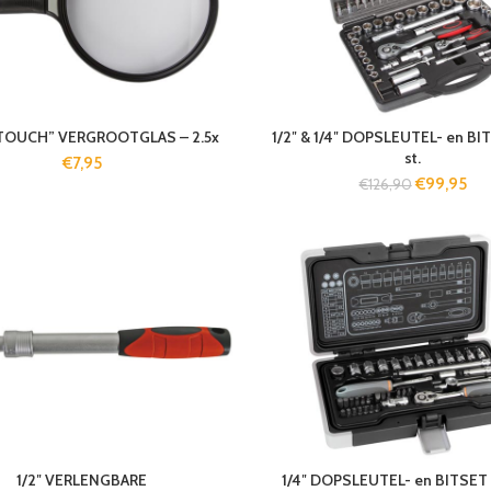
TOUCH” VERGROOTGLAS – 2.5x
1/2″ & 1/4″ DOPSLEUTEL- en BI
st.
€
7,95
€
99,95
€
126,90
1/2″ VERLENGBARE
1/4″ DOPSLEUTEL- en BITSET 