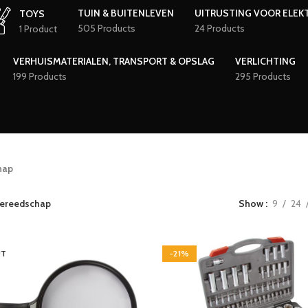
TUIN & BUITENLEVEN
UITRUSTING VOOR ELEK
TOYS
505 Products
24 Products
1 Product
VERHUISMATERIALEN, TRANSPORT & OPSLAG
VERLICHTING
199 Products
295 Products
hap
ereedschap
Show
9
24
UT
-21%