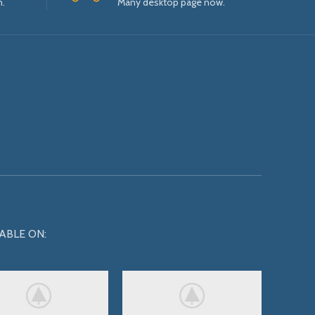
n.
Many desktop page now.
ABLE ON: