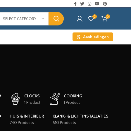
0
0
SELECT CATEGORY
Aanbiedingen
D
CLOCKS
COOKING
1 Product
1 Product
D
HUIS & INTERIEUR
KLANK- & LICHTINSTALLATIES
740 Products
510 Products