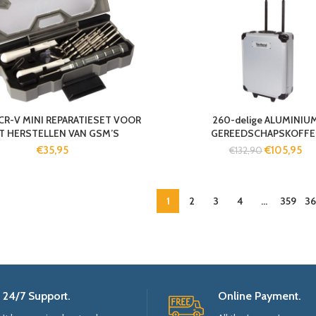
 CR-V MINI REPARATIESET VOOR
260-delige ALUMINIU
T HERSTELLEN VAN GSM’S
GEREEDSCHAPSKOFFE
€
35,95
€
105,95
€
132,90
1
2
3
4
…
359
3
24/7 Support.
Online Payment.