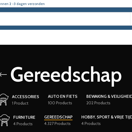
innen
2 -3
dagen verzonden
Gereedschap
AUTO EN FIETS
BEWAKING & VEILIGHEI
ACCESSORIES
100 Products
202 Products
1 Product
GEREEDSCHAP
HOBBY, SPORT & VRIJE TIJ
FURNITURE
4.327 Products
4 Products
4 Products