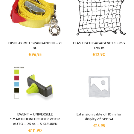
DISPLAY MET SPANBANDEN – 21
ELASTISCH BAGAGENET 1.5 m x
st.
1.95 m
€
96,95
€
12,90
EWENT – UNIVERSELE
Extension cable of 10 m for
SMARTPHONEHOUDER VOOR
display of SPBS4
AUTO – 25 st. – 5 KLEUREN
€
15,95
€
111,90