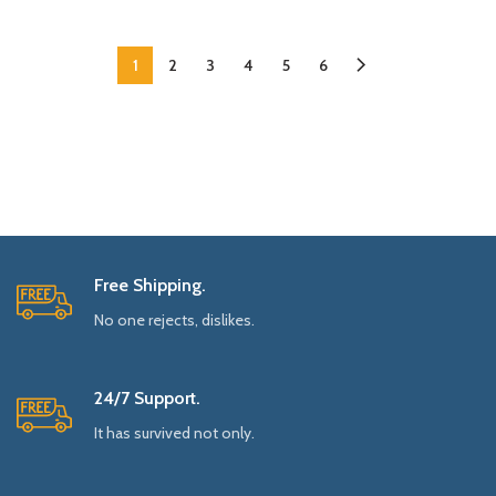
1
2
3
4
5
6
Free Shipping.
No one rejects, dislikes.
24/7 Support.
It has survived not only.