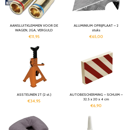
AANSLUITKLEMMEN VOOR DE
ALUMINIUM OPRIJPLAAT – 2
WAGEN, 2GA, VERGULD
stuks
€
11,95
€
65,00
ASSTEUNEN 2T (2 st.)
AUTOBESCHERMING – SCHUIM –
32.5 x 20 x 4 cm
€
34,95
€
6,90