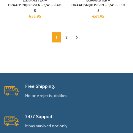
EGAMASTER –
EGAMASTER –
DRAADSNIJKUSSEN – 1/4″ – 640
DRAADSNIJKUSSEN – 3/4″ – 550
g
g
€
55,95
€
61,95
1
2
Free Shipping.
No one rejects, dislikes.
24/7 Support.
It has survived not only.