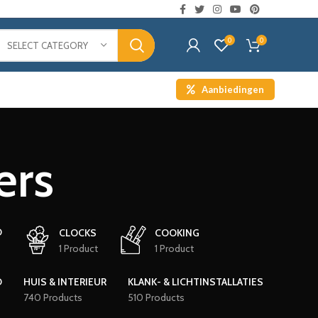
0
0
SELECT CATEGORY
Aanbiedingen
ers
D
CLOCKS
COOKING
1 Product
1 Product
D
HUIS & INTERIEUR
KLANK- & LICHTINSTALLATIES
740 Products
510 Products