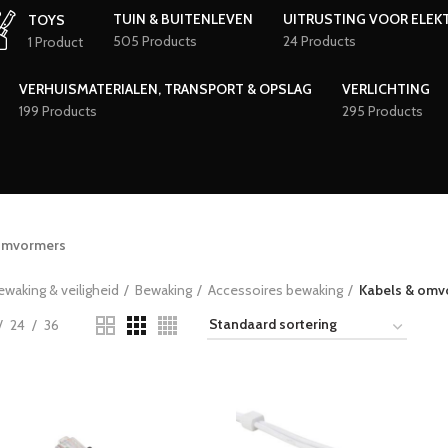
TUIN & BUITENLEVEN
UITRUSTING VOOR ELEK
TOYS
505 Products
24 Products
1 Product
VERHUISMATERIALEN, TRANSPORT & OPSLAG
VERLICHTING
199 Products
295 Products
omvormers
ewaking & veiligheid
Bewaking
Accessoires bewaking
Kabels & omv
24
36