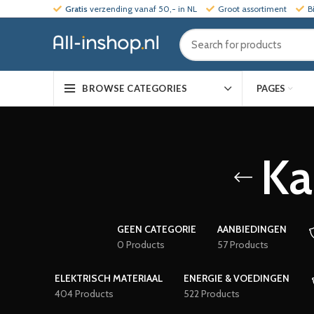
Gratis
verzending vanaf 50,- in NL
Groot assortiment
B
PAGES
BROWSE CATEGORIES
Ka
GEEN CATEGORIE
AANBIEDINGEN
0 Products
57 Products
ELEKTRISCH MATERIAAL
ENERGIE & VOEDINGEN
404 Products
522 Products