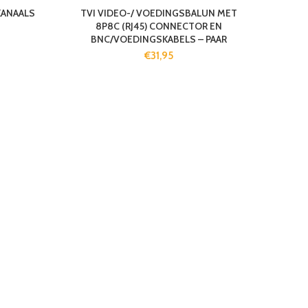
KANAALS
TVI VIDEO-/ VOEDINGSBALUN MET
8P8C (RJ45) CONNECTOR EN
BNC/VOEDINGSKABELS – PAAR
€
31,95