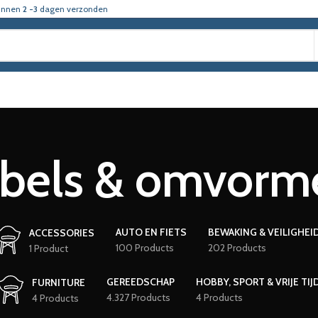
innen
2 -3
dagen verzonden
bels & omvorm
AUTO EN FIETS
BEWAKING & VEILIGHEI
ACCESSORIES
100 Products
202 Products
1 Product
GEREEDSCHAP
HOBBY, SPORT & VRIJE TIJ
FURNITURE
4.327 Products
4 Products
4 Products