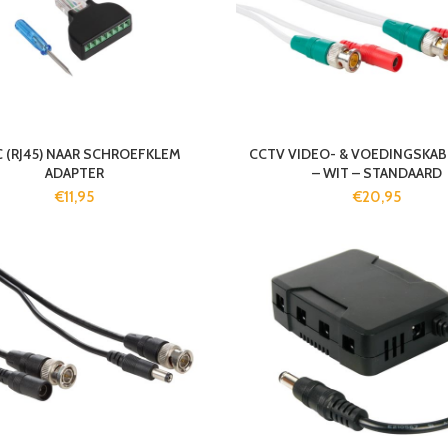
 (RJ45) NAAR SCHROEFKLEM
CCTV VIDEO- & VOEDINGSKABE
ADAPTER
– WIT – STANDAARD
€
11,95
€
20,95