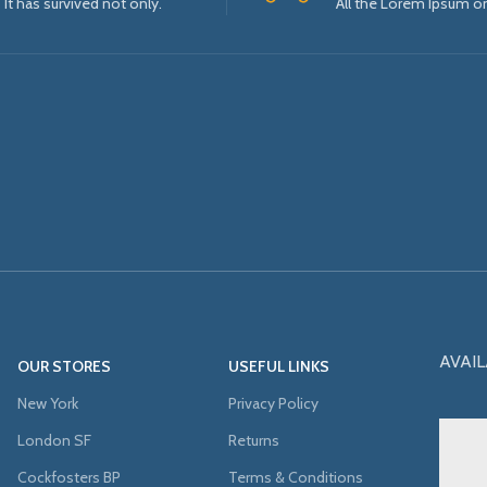
It has survived not only.
All the Lorem Ipsum o
AVAIL
OUR STORES
USEFUL LINKS
New York
Privacy Policy
London SF
Returns
Cockfosters BP
Terms & Conditions