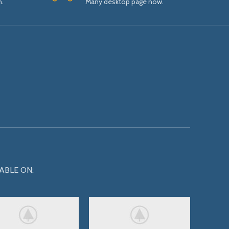
n.
Many desktop page now.
ABLE ON: