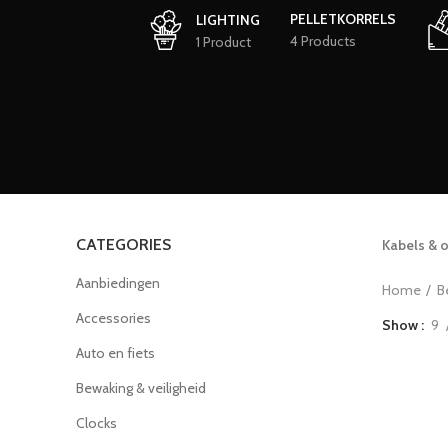
PELLETKORRELS
LIGHTING
4 Products
1 Product
CATEGORIES
Kabels & 
Aanbiedingen
Home
B
Accessories
Show
9
Auto en fiets
Bewaking & veiligheid
Clocks