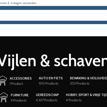
innen
2 -3
dagen verzonden
Vijlen & schave
AUTO EN FIETS
BEWAKING & VEILIGHEI
ACCESSORIES
100 Products
202 Products
1 Product
GEREEDSCHAP
HOBBY, SPORT & VRIJE TIJ
FURNITURE
4.327 Products
4 Products
4 Products