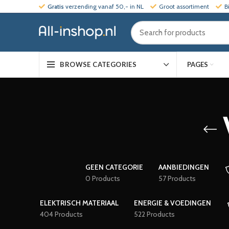
Gratis
verzending vanaf 50,- in NL
Groot assortiment
B
PAGES
BROWSE CATEGORIES
GEEN CATEGORIE
AANBIEDINGEN
0 Products
57 Products
ELEKTRISCH MATERIAAL
ENERGIE & VOEDINGEN
404 Products
522 Products