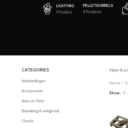
PELLETKORRELS
LIGHTING
4 Products
1 Product
CATEGORIES
Vijlen & s
Aanbiedingen
Home
G
Accessories
Show
9
Auto en fiets
Bewaking & veiligheid
Clocks