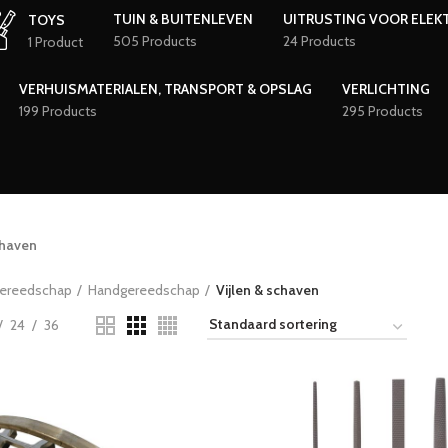
TUIN & BUITENLEVEN
UITRUSTING VOOR ELEK
TOYS
505 Products
24 Products
1 Product
VERHUISMATERIALEN, TRANSPORT & OPSLAG
VERLICHTING
199 Products
295 Products
chaven
ereedschap
Handgereedschap
Vijlen & schaven
24
36