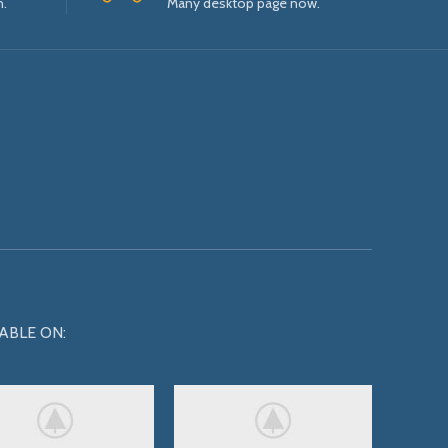
n.
Many desktop page now.
ABLE ON: