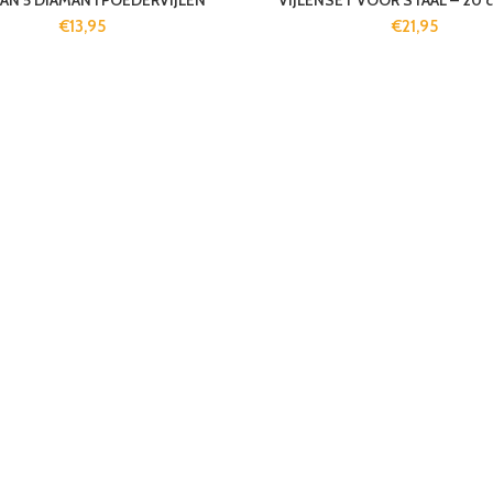
VAN 5 DIAMANTPOEDERVIJLEN
VIJLENSET VOOR STAAL – 20 cm
€
13,95
€
21,95