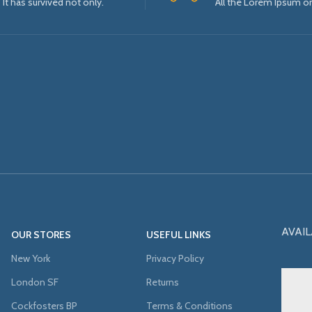
It has survived not only.
All the Lorem Ipsum o
AVAIL
OUR STORES
USEFUL LINKS
New York
Privacy Policy
London SF
Returns
Cockfosters BP
Terms & Conditions