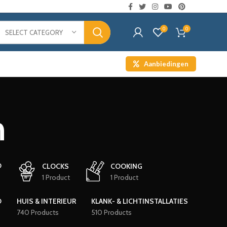
0
0
SELECT CATEGORY
Aanbiedingen
n
D
CLOCKS
COOKING
1 Product
1 Product
D
HUIS & INTERIEUR
KLANK- & LICHTINSTALLATIES
740 Products
510 Products