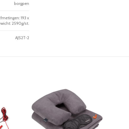
borgpen
afmetingen: 193 x
wicht: 2590g/st.
AJS2T-2