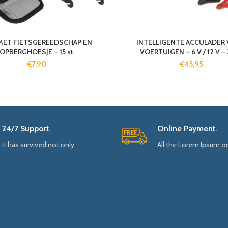
MET FIETSGEREEDSCHAP EN
INTELLIGENTE ACCULADER
OPBERGHOESJE – 15 st.
VOERTUIGEN – 6 V / 12 V – 
€
7,90
€
45,95
24/7 Support.
Online Payment.
It has survived not only.
All the Lorem Ipsum o