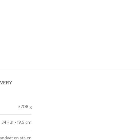
IVERY
5708 g
34 × 21 × 19.5 cm
 handvat en stalen