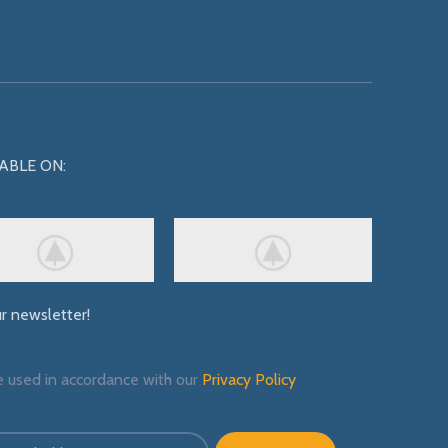
ABLE ON:
ur newsletter!
e used in accordance with our
Privacy Policy