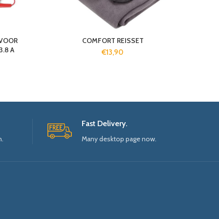
 VOOR
COMFORT REISSET
3.8 A
€
13,90
Fast Delivery.
n.
Many desktop page now.