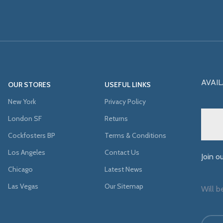
AVAIL
OUR STORES
USEFUL LINKS
New York
Privacy Policy
London SF
Returns
Cockfosters BP
Terms & Conditions
Los Angeles
Contact Us
Join o
Chicago
Latest News
Las Vegas
Our Sitemap
Will b