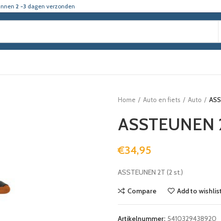
innen
2 -3
dagen verzonden
Home
Auto en fiets
Auto
ASS
ASSTEUNEN 2T
€
34,95
ASSTEUNEN 2T (2 st.)
Compare
Add to wishlis
Artikelnummer:
5410329438920