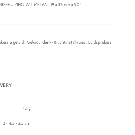
BEHUIZING, WIT METAAL, 19 x 32mm x 90°
t
kers & geluid
,
Geluid
,
Klank- & lichtinstallaties
,
Luidsprekers
IVERY
10 g
2 × 4.5 × 2.5 cm