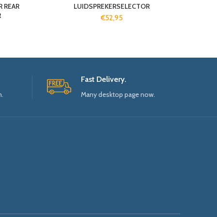
R REAR
LUIDSPREKERSELECTOR
R
€
52,95
Fast Delivery.
n.
Many desktop page now.