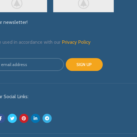
ur newsletter!
e used in accordance with our
Privacy Policy
r Social Links: