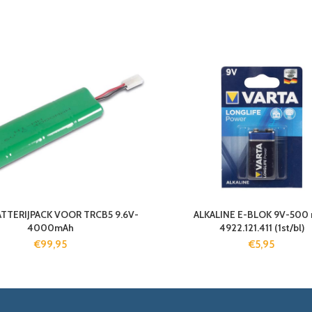
TTERIJPACK VOOR TRCB5 9.6V-
ALKALINE E-BLOK 9V-500
4000mAh
4922.121.411 (1st/bl)
€
99,95
€
5,95