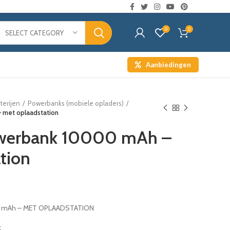
0
0
SELECT CATEGORY
Aanbiedingen
terijen
Powerbanks (mobiele opladers)
 met oplaadstation
owerbank 10000 mAh –
tion
mAh – MET OPLAADSTATION
t