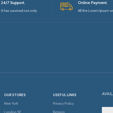
24/7 Support.
Online Payment.
It has survived not only.
All the Lorem Ipsum o
AVAIL
OUR STORES
USEFUL LINKS
New York
Privacy Policy
London SF
Returns