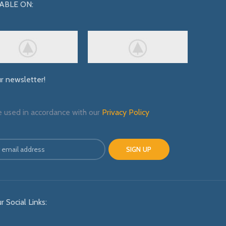
ABLE ON:
ur newsletter!
e used in accordance with our
Privacy Policy
r Social Links: