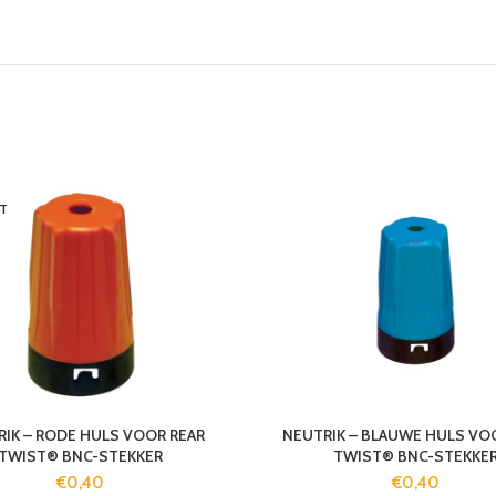
T
IK – RODE HULS VOOR REAR
NEUTRIK – BLAUWE HULS VO
TWIST® BNC-STEKKER
TWIST® BNC-STEKKE
€
0,40
€
0,40