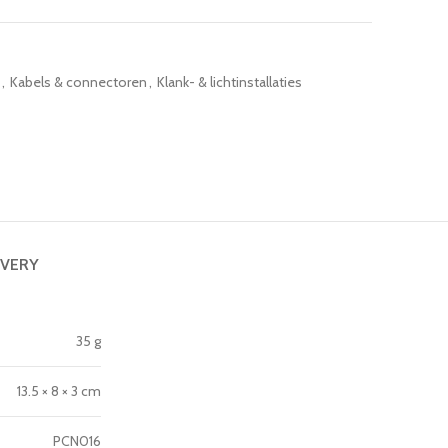
,
Kabels & connectoren
,
Klank- & lichtinstallaties
IVERY
35 g
13.5 × 8 × 3 cm
PCN016