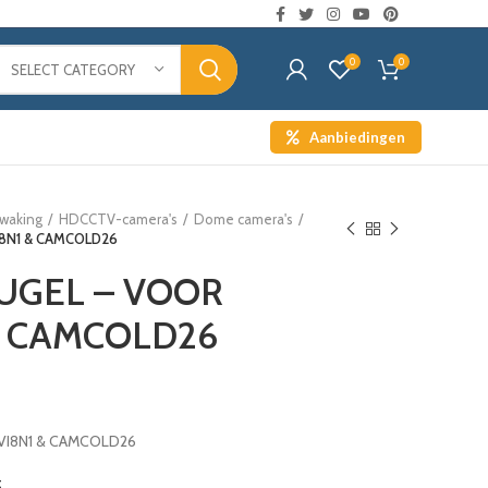
0
0
SELECT CATEGORY
Aanbiedingen
waking
HDCCTV-camera's
Dome camera's
8N1 & CAMCOLD26
GEL – VOOR
& CAMCOLD26
I8N1 & CAMCOLD26
t