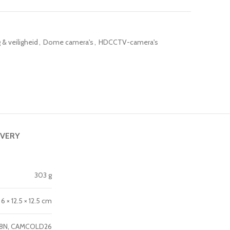
& veiligheid
,
Dome camera's
,
HDCCTV-camera's
IVERY
303 g
6 × 12.5 × 12.5 cm
I8N, CAMCOLD26