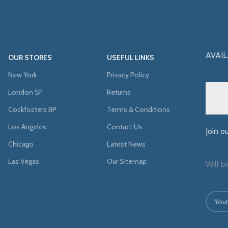
AVAIL
OUR STORES
USEFUL LINKS
New York
Privacy Policy
London SF
Returns
Cockfosters BP
Terms & Conditions
Los Angeles
Contact Us
Join o
Chicago
Latest News
Las Vegas
Our Sitemap
Will b