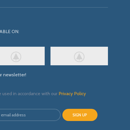
ABLE ON:
ur newsletter!
e used in accordance with our
Privacy Policy