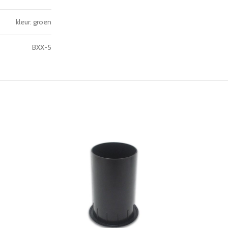
kleur: groen
BXX-5