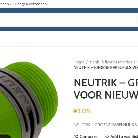
innen
2 -3
dagen verzonden
Home
Klank- & lichtinstallaties
NEUTRIK – GROENE KABELHULS V
NEUTRIK – 
VOOR NIEUW
€
1,05
NEUTRIK – GROENE KABELHULS 
Compare
Add to wishlis