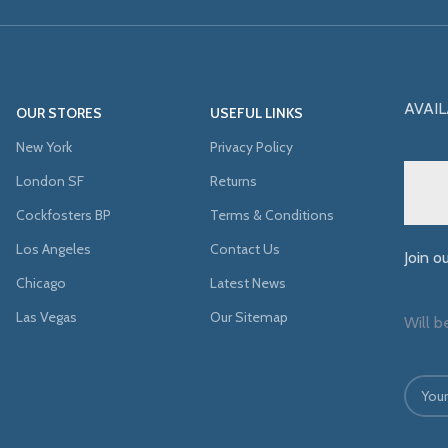
AVAIL
OUR STORES
USEFUL LINKS
New York
Privacy Policy
London SF
Returns
Cockfosters BP
Terms & Conditions
Los Angeles
Contact Us
Join o
Chicago
Latest News
Las Vegas
Our Sitemap
Will b