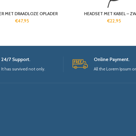
ER MET DRAADLOZE OPLADER
HEADSET MET KABEL – Z
€
47,95
€
22,95
24/7 Support.
Online Payment.
It has survived not only.
All the Lorem Ipsum o