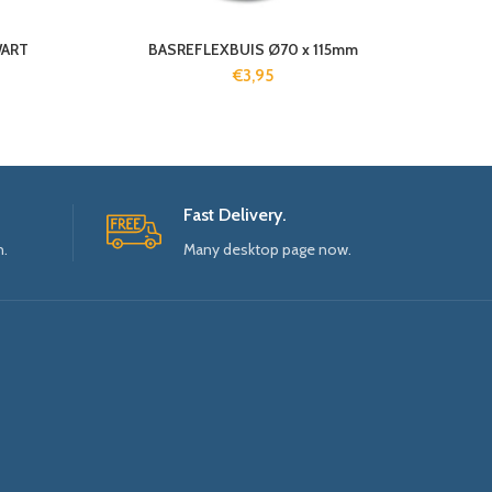
WART
BASREFLEXBUIS Ø70 x 115mm
€
3,95
Fast Delivery.
n.
Many desktop page now.