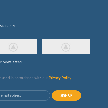
ABLE ON:
ur newsletter!
e used in accordance with our
Privacy Policy