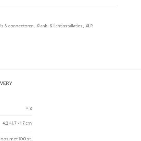
ls & connectoren
,
Klank- & lichtinstallaties
,
XLR
IVERY
5 g
4.2 × 1.7 × 1.7 cm
doos met 100 st.