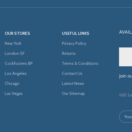
AVAIL
OUR STORES
USEFUL LINKS
New York
Privacy Policy
London SF
Returns
Cockfosters BP
Terms & Conditions
Los Angeles
Contact Us
Join o
Chicago
Latest News
Las Vegas
Our Sitemap
Will b