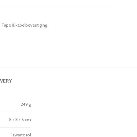
Tape & kabelbevestiging
IVERY
249 g
8 × 8 × 5 cm
1 zwarte rol