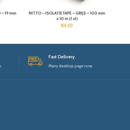
 – 19 mm
NITTO – ISOLATIETAPE – GRIJS – 100 mm
x 10 m (1 st)
€
4,50
Fast Delivery.
n.
Many desktop page now.