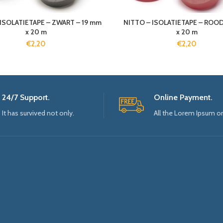
ISOLATIETAPE – ZWART – 19 mm
NITTO – ISOLATIETAPE – ROOD
x 20 m
x 20 m
€
2,20
€
2,20
24/7 Support.
Online Payment.
It has survived not only.
All the Lorem Ipsum o