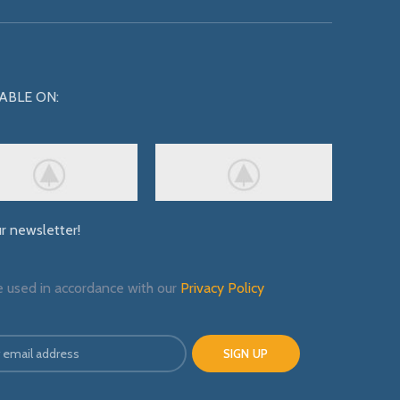
ABLE ON:
ur newsletter!
e used in accordance with our
Privacy Policy