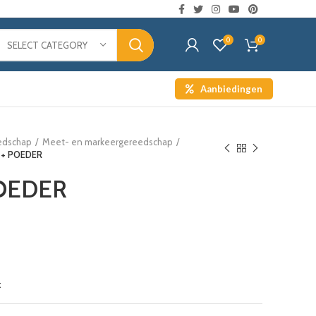
0
0
SELECT CATEGORY
Aanbiedingen
edschap
Meet- en markeergereedschap
 + POEDER
POEDER
t