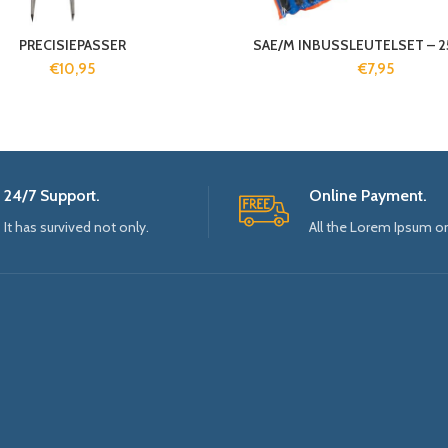
PRECISIEPASSER
SAE/M INBUSSLEUTELSET – 2
€
10,95
€
7,95
24/7 Support.
Online Payment.
It has survived not only.
All the Lorem Ipsum o