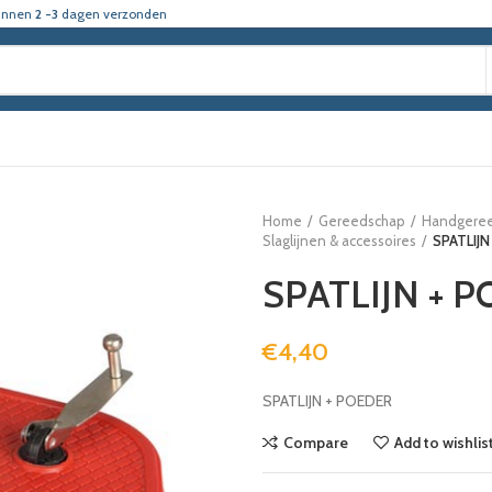
innen
2 -3
dagen verzonden
Home
Gereedschap
Handgere
Slaglijnen & accessoires
SPATLIJN
SPATLIJN + 
€
4,40
SPATLIJN + POEDER
Compare
Add to wishlis