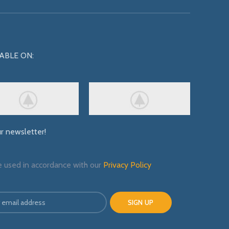
ABLE ON:
ur newsletter!
e used in accordance with our
Privacy Policy