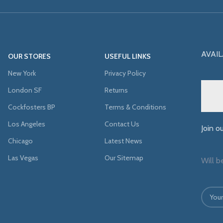
AVAIL
OUR STORES
USEFUL LINKS
New York
Privacy Policy
London SF
Returns
Cockfosters BP
Terms & Conditions
Los Angeles
Contact Us
Join o
Chicago
Latest News
Las Vegas
Our Sitemap
Will b