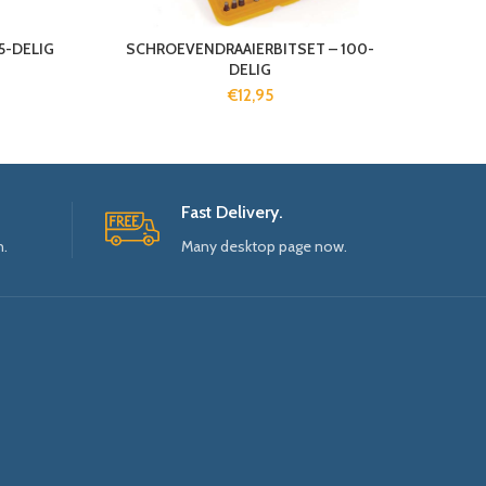
5-DELIG
SCHROEVENDRAAIERBITSET – 100-
DELIG
€
12,95
Fast Delivery.
n.
Many desktop page now.