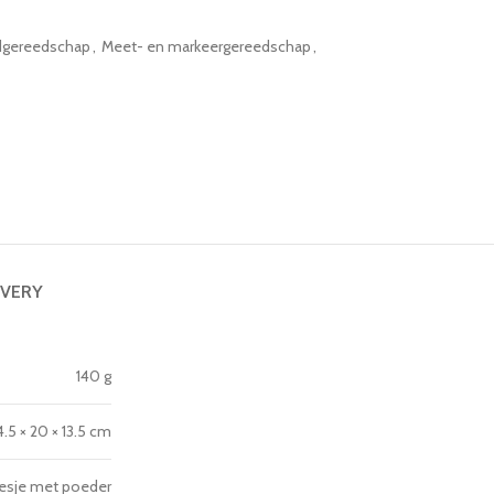
gereedschap
,
Meet- en markeergereedschap
,
IVERY
140 g
4.5 × 20 × 13.5 cm
flesje met poeder