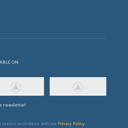
ABLE ON:
ur newsletter!
e used in accordance with our
Privacy Policy