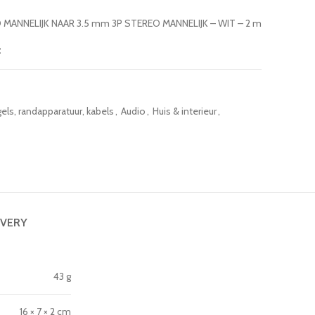
 MANNELIJK NAAR 3.5 mm 3P STEREO MANNELIJK – WIT – 2 m
t
els, randapparatuur, kabels
,
Audio
,
Huis & interieur
,
IVERY
43 g
16 × 7 × 2 cm