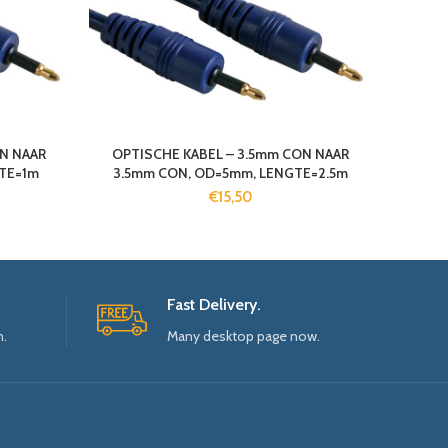
ON NAAR
OPTISCHE KABEL – 3.5mm CON NAAR
TE=1m
3.5mm CON, OD=5mm, LENGTE=2.5m
€
15,50
Fast Delivery.
n.
Many desktop page now.