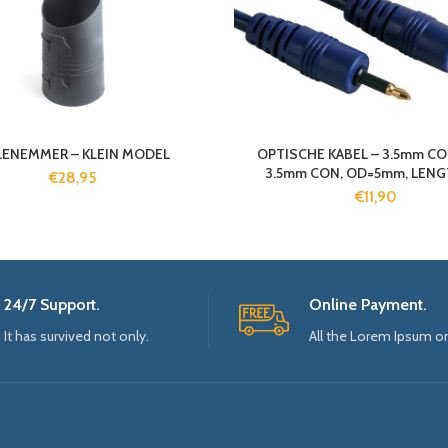
ENEMMER – KLEIN MODEL
OPTISCHE KABEL – 3.5mm C
3.5mm CON, OD=5mm, LENG
€
28,95
€
11,90
24/7 Support.
Online Payment.
It has survived not only.
All the Lorem Ipsum o