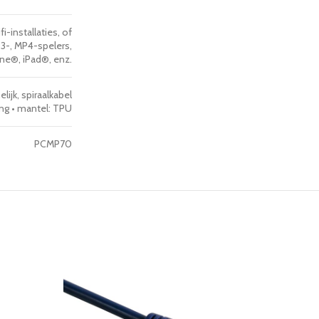
-installaties, of
P3-, MP4-spelers,
ne®, iPad®, enz.
ijk, spiraalkabel
ing • mantel: TPU
PCMP70