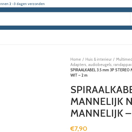
innen
2 -3
dagen verzonden
Home
Huis & interieur
Multimed
Adapters, audiobeugels, randappara
SPIRAALKABEL 3.5 mm 3P STEREO 
WIT – 2 m
SPIRAALKABE
MANNELIJK N
MANNELIJK –
€
7,90