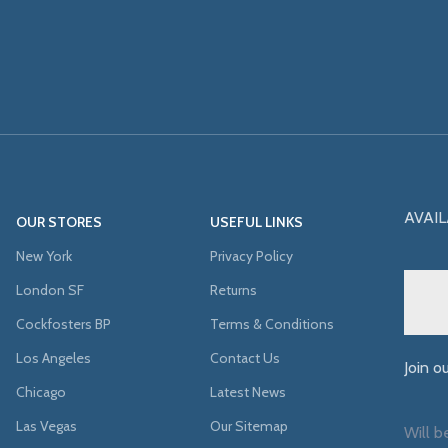
AVAIL
OUR STORES
USEFUL LINKS
New York
Privacy Policy
London SF
Returns
Cockfosters BP
Terms & Conditions
Los Angeles
Contact Us
Join o
Chicago
Latest News
Las Vegas
Our Sitemap
Will b