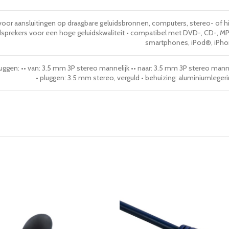
voor aansluitingen op draagbare geluidsbronnen, computers, stereo- of hifi
dsprekers voor een hoge geluidskwaliteit • compatibel met DVD-, CD-, M
smartphones, iPod®, iPho
uggen: •• van: 3.5 mm 3P stereo mannelijk •• naar: 3.5 mm 3P stereo mannel
• pluggen: 3.5 mm stereo, verguld • behuizing: aluminiumleger