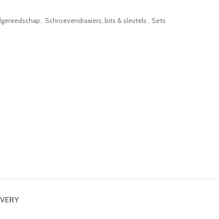
gereedschap
,
Schroevendraaiers, bits & sleutels
,
Sets
IVERY