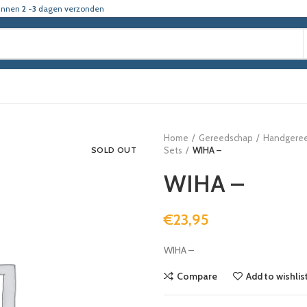
innen
2 -3
dagen verzonden
Home
Gereedschap
Handgere
SOLD OUT
Sets
WIHA –
WIHA –
€
23,95
WIHA –
Compare
Add to wishlis