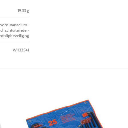
19.33 g
hroom-vanadium-
hachtuiteinde •
islipbeveiliging
WH32541