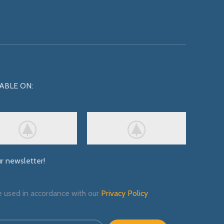
ABLE ON:
ur newsletter!
e used in accordance with our
Privacy Policy