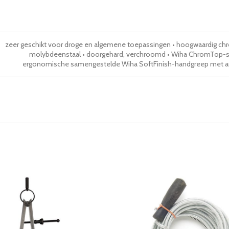
zeer geschikt voor droge en algemene toepassingen • hoogwaardig c
molybdeenstaal • doorgehard, verchroomd • Wiha ChromTop-sc
ergonomische samengestelde Wiha SoftFinish-handgreep met ant