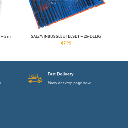
– 5 m
SAE/M INBUSSLEUTELSET – 25-DELIG
€
7,95
Fast Delivery.
n.
Many desktop page now.