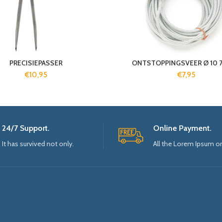
PRECISIEPASSER
ONTSTOPPINGSVEER Ø 10 7 
€
10,95
€
7,95
24/7 Support.
Online Payment.
It has survived not only.
All the Lorem Ipsum o