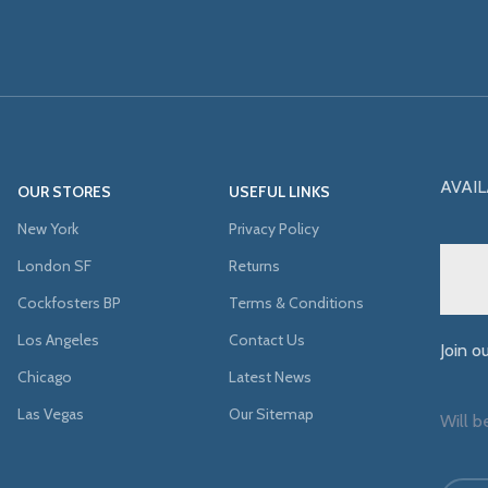
AVAIL
OUR STORES
USEFUL LINKS
New York
Privacy Policy
London SF
Returns
Cockfosters BP
Terms & Conditions
Los Angeles
Contact Us
Join o
Chicago
Latest News
Las Vegas
Our Sitemap
Will b