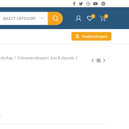
0
0
SELECT CATEGORY
Aanbiedingen
edschap
Schroevendraaiers, bits & sleutels
t