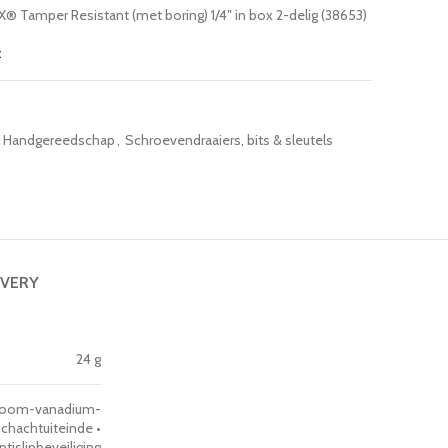
 Tamper Resistant (met boring) 1/4″ in box 2-delig (38653)
t
Handgereedschap
,
Schroevendraaiers, bits & sleutels
IVERY
24 g
hroom-vanadium-
hachtuiteinde •
islipbeveiliging