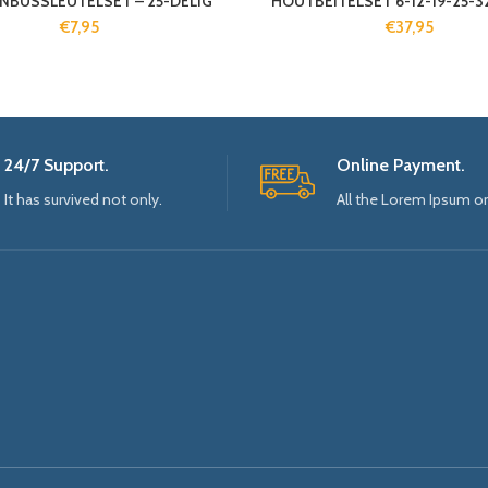
INBUSSLEUTELSET – 25-DELIG
HOUTBEITELSET 6-12-19-25-
€
7,95
€
37,95
24/7 Support.
Online Payment.
It has survived not only.
All the Lorem Ipsum o