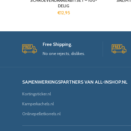
SCHROEVENDRAAIERBITSET – 100-
SAE/M 
DELIG
€
12,95
Free Shipping.
No one rejects, dislikes.
SAMENWERKINGSPARTNERS VAN ALL-INSHOP.NL
Kortingsticker.nl
Kamperkachels.nl
Onlinepelletkorrels.nl