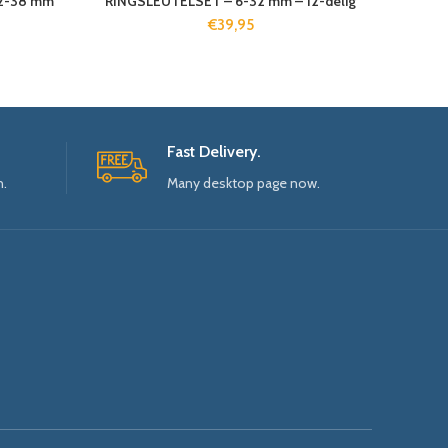
32-38 mm
RINGSLEUTELSET – 6-32 mm – 12-delig
€
39,95
Fast Delivery.
n.
Many desktop page now.