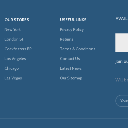
AVAIL
OUR STORES
USEFUL LINKS
New York
Privacy Policy
London SF
Returns
Cockfosters BP
Terms & Conditions
Los Angeles
Contact Us
Join o
Chicago
Latest News
Las Vegas
Our Sitemap
Will b