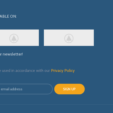
ABLE ON:
ur newsletter!
e used in accordance with our
Privacy Policy