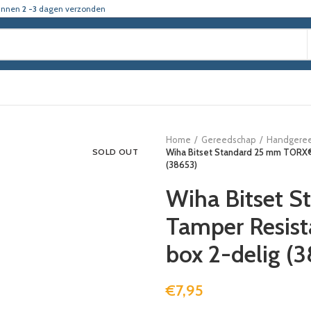
innen
2 -3
dagen verzonden
Home
Gereedschap
Handgere
SOLD OUT
Wiha Bitset Standard 25 mm TORX® T
(38653)
Wiha Bitset 
Tamper Resista
box 2-delig (
€
7,95