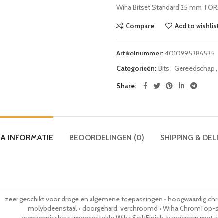
Wiha Bitset Standard 25 mm TORX®
Compare
Add to wishlis
Artikelnummer:
4010995386535
Categorieën:
Bits
,
Gereedschap
,
Share
A INFORMATIE
BEOORDELINGEN (0)
SHIPPING & DEL
zeer geschikt voor droge en algemene toepassingen • hoogwaardig c
molybdeenstaal • doorgehard, verchroomd • Wiha ChromTop-sc
ergonomische samengestelde Wiha SoftFinish-handgreep met ant