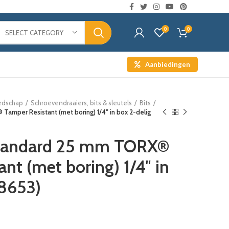
0
0
SELECT CATEGORY
Aanbiedingen
edschap
Schroevendraaiers, bits & sleutels
Bits
amper Resistant (met boring) 1/4″ in box 2-delig
Standard 25 mm TORX®
nt (met boring) 1/4″ in
38653)