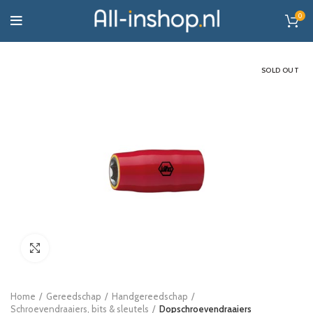
0
SOLD OUT
Click to enlarge
Home
Gereedschap
Handgereedschap
Schroevendraaiers, bits & sleutels
Dopschroevendraaiers