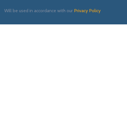
Will be used in accordance with our
Privacy Policy
Payment System:
Shipping System:
Our Social Links: