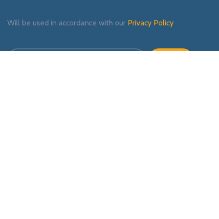
Will be used in accordance with our
Privacy Policy
Payment System:
Shipping System:
Our Social Links: