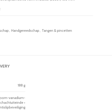
t
schap
,
Handgereedschap
,
Tangen & pincetten
IVERY
188 g
hroom-vanadium-
hachtuiteinde •
islipbeveiliging