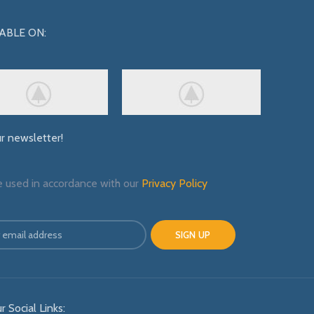
ABLE ON:
ur newsletter!
e used in accordance with our
Privacy Policy
r Social Links: