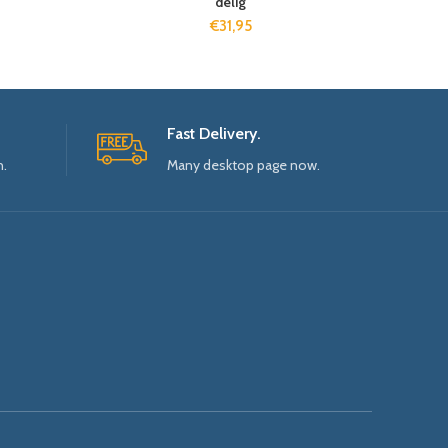
delig
€
31,95
Fast Delivery.
n.
Many desktop page now.