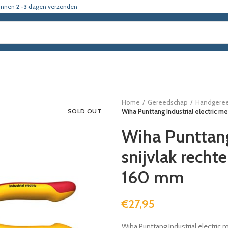
innen
2 -3
dagen verzonden
Home
Gereedschap
Handgere
SOLD OUT
Wiha Punttang Industrial electric me
Wiha Punttang 
snijvlak recht
160 mm
€
27,95
Wiha Punttang Industrial electric 