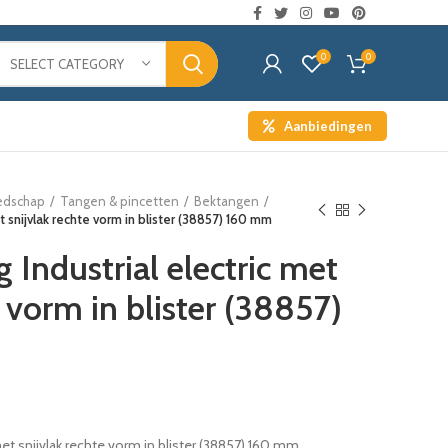
0
0
SELECT CATEGORY
Aanbiedingen
edschap
Tangen & pincetten
Bektangen
t snijvlak rechte vorm in blister (38857) 160 mm
Industrial electric met
e vorm in blister (38857)
met snijvlak rechte vorm in blister (38857) 160 mm