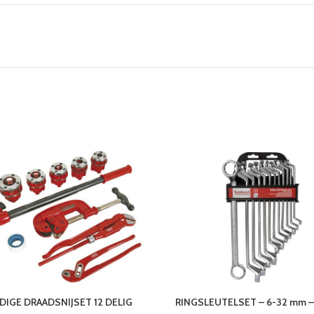
DIGE DRAADSNIJSET 12 DELIG
RINGSLEUTELSET – 6-32 mm – 