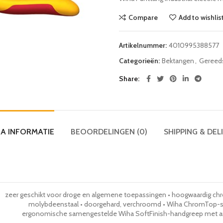
Compare
Add to wishlis
Artikelnummer:
4010995388577
Categorieën:
Bektangen
,
Gereed
Share
A INFORMATIE
BEOORDELINGEN (0)
SHIPPING & DEL
zeer geschikt voor droge en algemene toepassingen • hoogwaardig c
molybdeenstaal • doorgehard, verchroomd • Wiha ChromTop-sc
ergonomische samengestelde Wiha SoftFinish-handgreep met ant