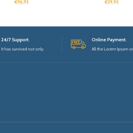
€
96,95
€
39,95
24/7 Support.
Online Payment.
It has survived not only.
All the Lorem Ipsum o