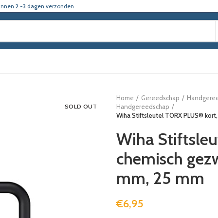
innen
2 -3
dagen verzonden
Home
Gereedschap
Handgere
SOLD OUT
Handgereedschap
Wiha Stiftsleutel TORX PLUS® kort
Wiha Stiftsle
chemisch gezw
mm, 25 mm
€
6,95