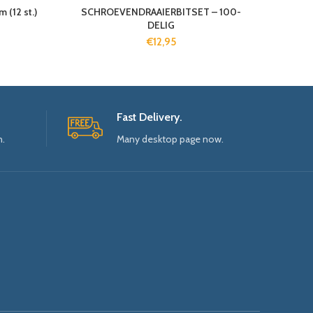
12 st.)
SCHROEVENDRAAIERBITSET – 100-
DELIG
€
12,95
Fast Delivery.
n.
Many desktop page now.