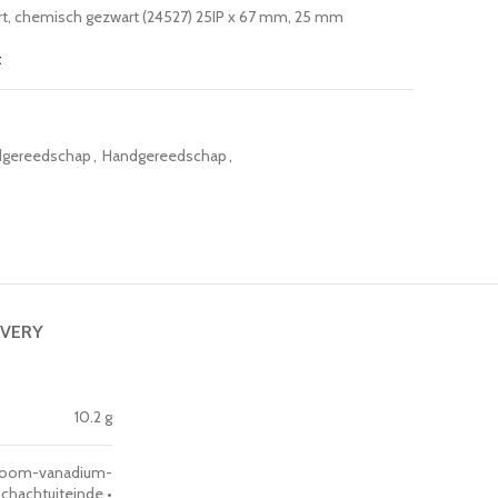
rt, chemisch gezwart (24527) 25IP x 67 mm, 25 mm
t
gereedschap
,
Handgereedschap
,
IVERY
10.2 g
hroom-vanadium-
hachtuiteinde •