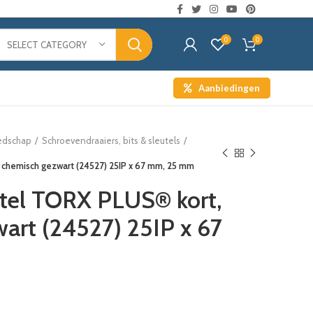
0
0
SELECT CATEGORY
Aanbiedingen
edschap
Schroevendraaiers, bits & sleutels
, chemisch gezwart (24527) 25IP x 67 mm, 25 mm
utel TORX PLUS® kort,
art (24527) 25IP x 67