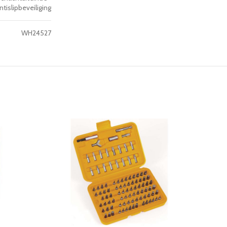
islipbeveiliging
WH24527