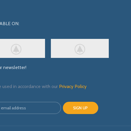
ABLE ON:
ur newsletter!
e used in accordance with our
Privacy Policy