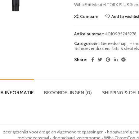
Wiha Stiftsleutel TORX PLUS® ko
Compare
Add to wishlis
Artikelnummer:
4010995245276
Categorieën:
Gereedschap
,
Hand
Schroevendraaiers, bits & sleutels
Share
A INFORMATIE
BEOORDELINGEN (0)
SHIPPING & DEL
zeer geschikt voor droge en algemene toepassingen • hoogwaardig c
molybdeenstaal • doorgehard, verchroomd • Wiha ChromTop-sc