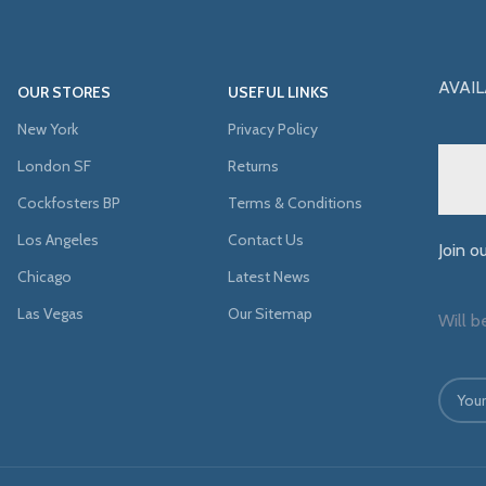
AVAIL
OUR STORES
USEFUL LINKS
New York
Privacy Policy
London SF
Returns
Cockfosters BP
Terms & Conditions
Los Angeles
Contact Us
Join o
Chicago
Latest News
Las Vegas
Our Sitemap
Will b