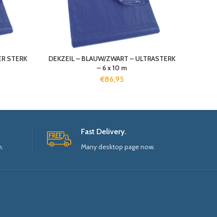
ER STERK
DEKZEIL – BLAUW/ZWART – ULTRASTERK
– 6 x 10 m
€
86,95
Fast Delivery.
n.
Many desktop page now.