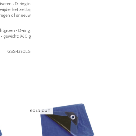
seren • D-ring in
jder het zeil bij
 regen of sneeuw
chtgroen • D-ring:
 • gewicht: 960 g
GSS4320LG
SOLD OUT