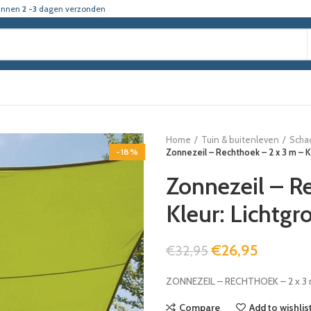
innen
2 -3
dagen verzonden
Home
Tuin & buitenleven
Scha
-18%
Zonnezeil – Rechthoek – 2 x 3 m – K
Zonnezeil – R
Kleur: Lichtgr
€
26,95
€
32,95
ZONNEZEIL – RECHTHOEK – 2 x 3
Compare
Add to wishlis