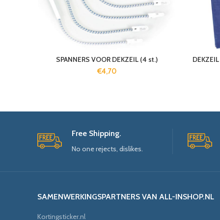
SPANNERS VOOR DEKZEIL (4 st.)
DEKZEIL
€
4,70
Free Shipping.
No one rejects, dislikes.
SAMENWERKINGSPARTNERS VAN ALL-INSHOP.NL
Kortingsticker.nl