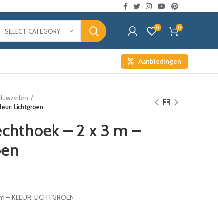
0
0
SELECT CATEGORY
Aanbiedingen
duwzeilen
leur: Lichtgroen
echthoek – 2 x 3 m –
oen
 m – KLEUR: LICHTGROEN
t