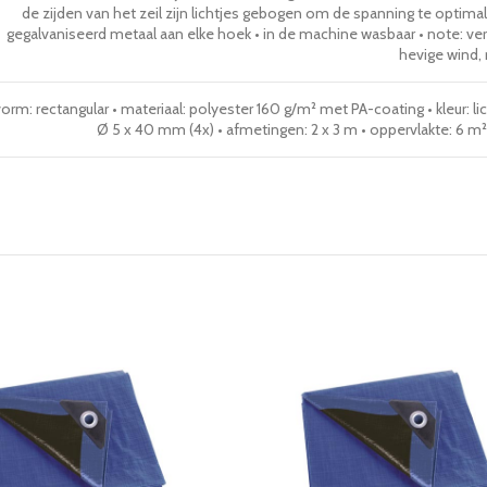
de zijden van het zeil zijn lichtjes gebogen om de spanning te optimali
gegalvaniseerd metaal aan elke hoek • in de machine wasbaar • note: verwi
hevige wind,
orm: rectangular • materiaal: polyester 160 g/m² met PA-coating • kleur: li
Ø 5 x 40 mm (4x) • afmetingen: 2 x 3 m • oppervlakte: 6 m²