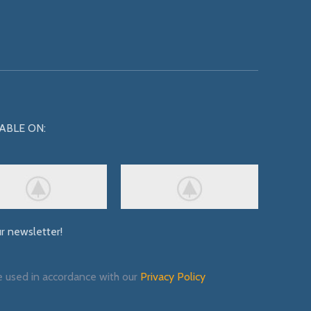
ABLE ON:
ur newsletter!
e used in accordance with our
Privacy Policy