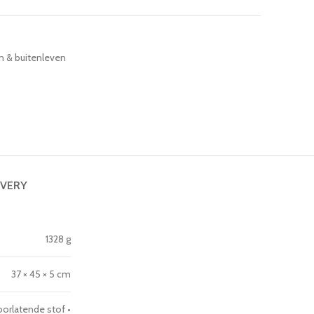
n & buitenleven
IVERY
1328 g
37 × 45 × 5 cm
orlatende stof •