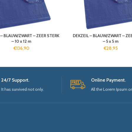
 – BLAUW/ZWART – ZEER STERK
DEKZEIL – BLAUW/ZWART – ZE
– 10 x 12 m
– 5 x 5 m
€
136,90
€
28,95
24/7 Support.
Online Payment.
It has survived not only.
All the Lorem Ipsum o