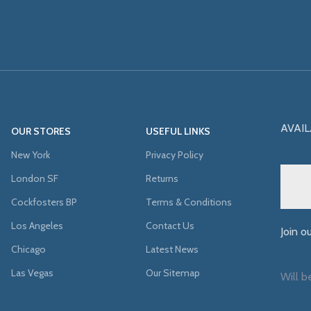
AVAIL
OUR STORES
USEFUL LINKS
New York
Privacy Policy
London SF
Returns
Cockfosters BP
Terms & Conditions
Los Angeles
Contact Us
Join o
Chicago
Latest News
Las Vegas
Our Sitemap
Will b