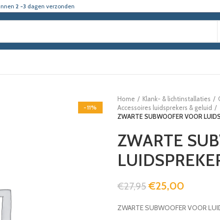
innen
2 -3
dagen verzonden
Home
Klank- & lichtinstallaties
-11%
Accessoires luidsprekers & geluid
ZWARTE SUBWOOFER VOOR LUIDSP
ZWARTE SU
LUIDSPREKER
€
25,00
€
27,95
ZWARTE SUBWOOFER VOOR LUIDS