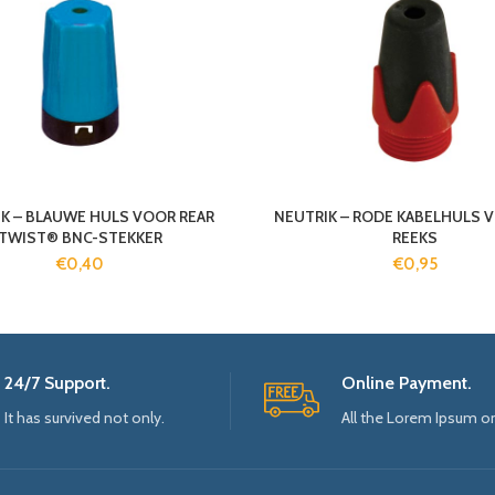
K – BLAUWE HULS VOOR REAR
NEUTRIK – RODE KABELHULS 
TWIST® BNC-STEKKER
REEKS
€
0,40
€
0,95
24/7 Support.
Online Payment.
It has survived not only.
All the Lorem Ipsum o