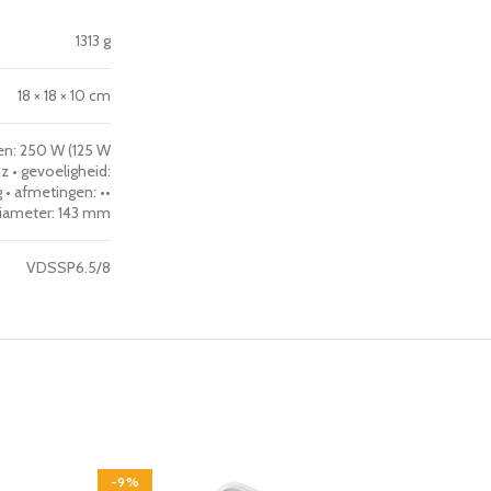
1313 g
18 × 18 × 10 cm
gen: 250 W (125 W
z • gevoeligheid:
 • afmetingen: ••
diameter: 143 mm
VDSSP6.5/8
-9%