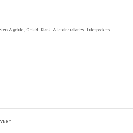
t
kers & geluid
,
Geluid
,
Klank- & lichtinstallaties
,
Luidsprekers
IVERY