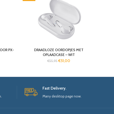
VOOR PX-
DRAADLOZE OORDOPJES MET
OPLAADCASE – WIT
€
51,00
€
55,95
Fast Delivery.
n.
Many desktop page now.