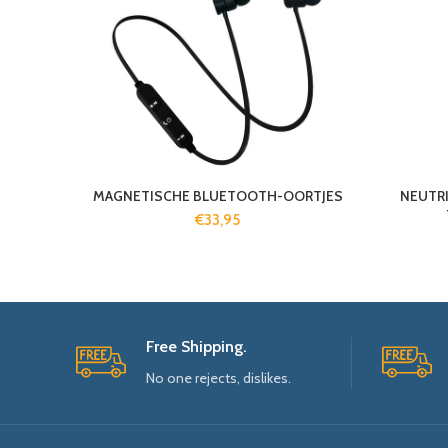
MAGNETISCHE BLUETOOTH-OORTJES
NEUTRI
€
33,95
Free Shipping.
No one rejects, dislikes.