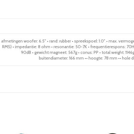
afmetingen woofer: 6.5" • rand: rubber • spreekspoel: 1.0" • max. vermo
RMS) • impedantie: 8 ohm • resonantie: 50-7K • frequentierespons: 70H
90dB • gewicht magneet: 567g • conus: PP • total weight: 1146g
buitendiameter: 166 mm •• hoogte: 78 mm •• hole 