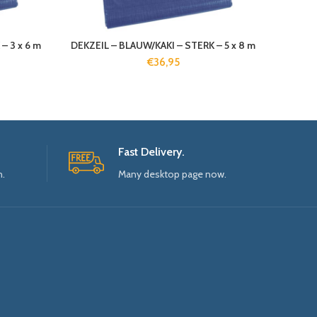
– 3 x 6 m
DEKZEIL – BLAUW/KAKI – STERK – 5 x 8 m
€
36,95
Fast Delivery.
n.
Many desktop page now.