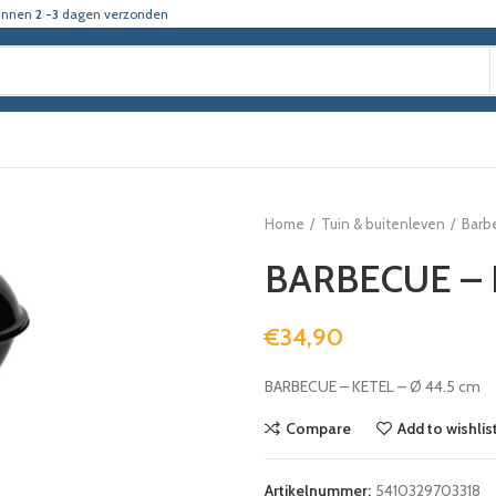
innen
2 -3
dagen verzonden
Home
Tuin & buitenleven
Barb
BARBECUE – 
€
34,90
BARBECUE – KETEL – Ø 44.5 cm
Compare
Add to wishlis
Artikelnummer:
5410329703318