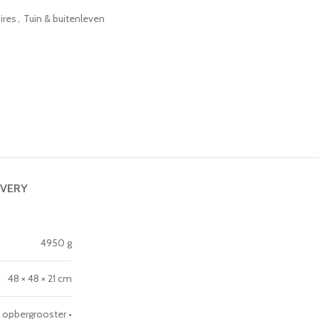
ires
,
Tuin & buitenleven
IVERY
4950 g
48 × 48 × 21 cm
 opbergrooster •