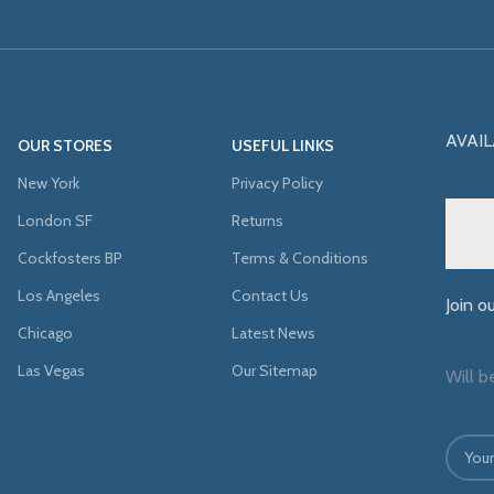
AVAIL
OUR STORES
USEFUL LINKS
New York
Privacy Policy
London SF
Returns
Cockfosters BP
Terms & Conditions
Los Angeles
Contact Us
Join o
Chicago
Latest News
Las Vegas
Our Sitemap
Will b