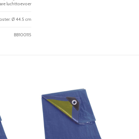
bare luchttoevoer
rooster: Ø 44.5 cm
BB100115