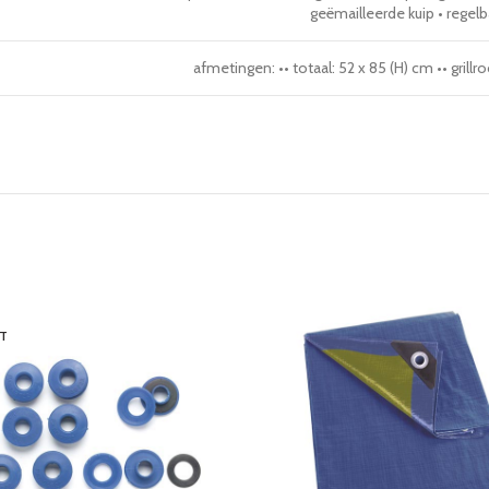
geëmailleerde kuip • regel
afmetingen: •• totaal: 52 x 85 (H) cm •• grill
T