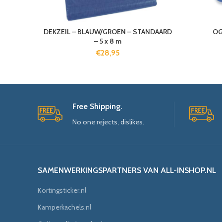
DEKZEIL – BLAUW/GROEN – STANDAARD
OG
– 5 x 8 m
€
28,95
Free Shipping.
No one rejects, dislikes.
SAMENWERKINGSPARTNERS VAN ALL-INSHOP.NL
Kortingsticker.nl
Kamperkachels.nl