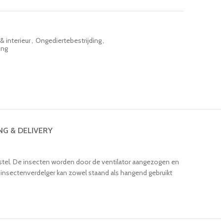
& interieur
,
Ongediertebestrijding
,
ing
NG & DELIVERY
oestel. De insecten worden door de ventilator aangezogen en
 insectenverdelger kan zowel staand als hangend gebruikt