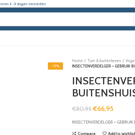
innen
2 -3
dagen verzonden
Home
Tuin & buitenleven
Voge
-17%
INSECTENVERDELGER – GEBRUIK BU
INSECTENVE
BUITENSHUIS
€
66,95
€
80,95
INSECTENVERDELGER – GEBRUIK 
Compare
Add to wishlis