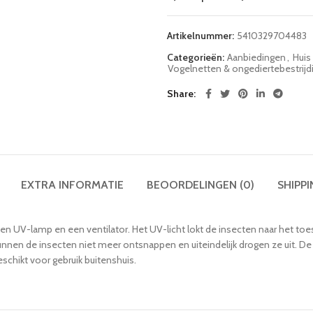
Artikelnummer:
5410329704483
Categorieën:
Aanbiedingen
,
Huis 
Vogelnetten & ongediertebestrijd
Share
EXTRA INFORMATIE
BEOORDELINGEN (0)
SHIPPI
 een UV-lamp en een ventilator. Het UV-licht lokt de insecten naar het t
unnen de insecten niet meer ontsnappen en uiteindelijk drogen ze uit. De
schikt voor gebruik buitenshuis.