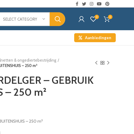
0
0
SELECT CATEGORY
Aanbiedingen
lnetten & ongediertebestrijding
ITENSHUIS – 250 m²
RDELGER – GEBRUIK
 – 250 m²
BUITENSHUIS – 250 m²
t