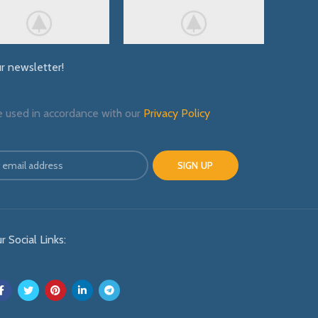
ur newsletter!
e used in accordance with our
Privacy Policy
r Social Links: