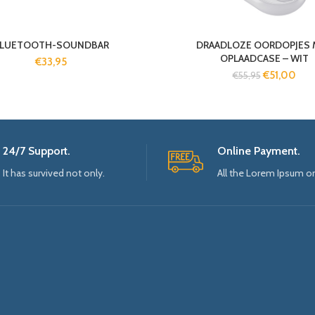
LUETOOTH-SOUNDBAR
DRAADLOZE OORDOPJES 
OPLAADCASE – WIT
€
33,95
€
51,00
€
55,95
24/7 Support.
Online Payment.
It has survived not only.
All the Lorem Ipsum o