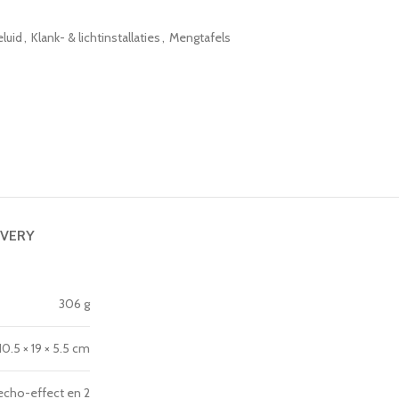
luid
,
Klank- & lichtinstallaties
,
Mengtafels
IVERY
306 g
10.5 × 19 × 5.5 cm
echo-effect en 2