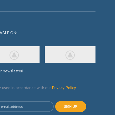
ABLE ON:
ur newsletter!
e used in accordance with our
Privacy Policy