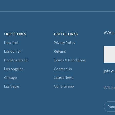
AVAIL
OUR STORES
USEFUL LINKS
New York
Privacy Policy
London SF
Returns
Cockfosters BP
Terms & Conditions
Los Angeles
Contact Us
Join o
Chicago
Latest News
Las Vegas
Our Sitemap
Will b