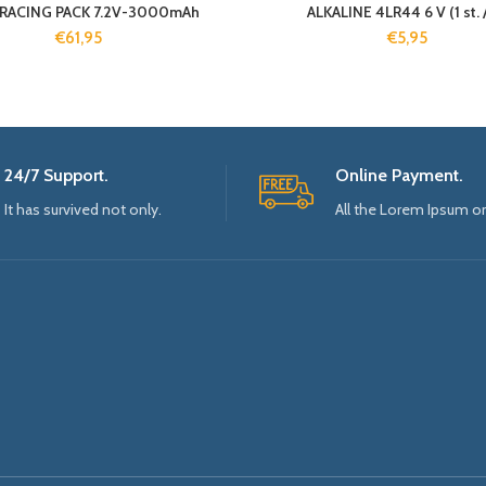
RACING PACK 7.2V-3000mAh
ALKALINE 4LR44 6 V (1 st. /
€
61,95
€
5,95
24/7 Support.
Online Payment.
It has survived not only.
All the Lorem Ipsum o