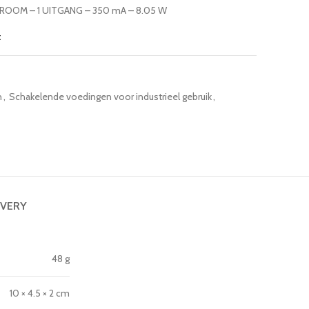
OOM – 1 UITGANG – 350 mA – 8.05 W
t
n
,
Schakelende voedingen voor industrieel gebruik
,
IVERY
48 g
10 × 4.5 × 2 cm