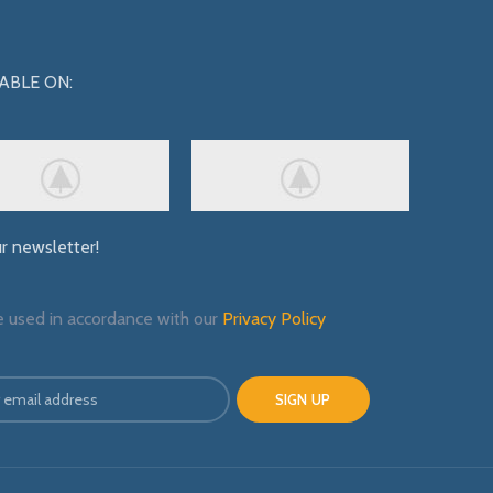
ABLE ON:
ur newsletter!
e used in accordance with our
Privacy Policy