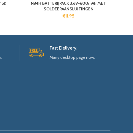
 bl)
NiMH BATTERIJPACK 3.6V-600mAh MET
SOLDEERAANSLUITINGEN
€
11,95
Fast Delivery.
n.
Many desktop page now.