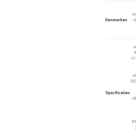
vo
Kenmerken
• 
u
+/
s
12
Specificaties
+8
10