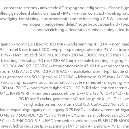
constante stroom • universele AC-ingang / volledig bereik • Klasse II (ge
lledig geïsoleerd plastic omhulsel • IP42 • klein en compact • koeling: nat
beveiliging: kortsluiting • stroomverbruik zonder belasting < 0.5 W • voor
vermogen • budgetvriendelijk / hoge betrouwbaarheid • toep
binnenverlichting •• decoratieve ledverlichting •• led-
itgang: •• nominale stroom: 350 mA •• werkspanning: 11 – 23 V •• nomina
W •• rimpel & ruis (max.): 300 mVp-p •• spanningstolerantie: 29 V •• stro
- 8 % •• start-, stijgtijd: 500 ms, 180 ms / 230 VAC 3000 ms, 150 ms / 115
belasting •• houdtijd: 20 ms / 230 VAC bij maximale belasting • ingang: ••
90-264 VAC 127-370 VDC •• frequentiebereik: 47-63 Hz •• rendement (typ
troom: 0.15 A / 230 VAC, 0.3 A /1 15 VAC •• inschakelstroom (typ.): koude st
0 µs gemeten aan 50 % Ipeak) bij 230 VAC •• lekstroom: 0.25 mA / 240 VAC 
kortsluiting: hiccup-modus, automatisch systeemherstel • omgeving: •• 
-30 tot +70 °C •• bedrijfsvochtigheid: 20 – 90 % RH niet-condenserend •
0 °C, 10-95 % RH •• temperatuurscoëfficiënt: +/- 0.2 % / °C (0-45 °C) •• tr
2G 10 min/1 cyclus, gedurende 60 min langs de X-, Y-, Z-as • vei
veiligheidsnormen: conform UL8750, CSA-C22.2 No. 250.0-
isolatiespanning: ingang naar uitgang: 3.75 kVAC •• isolatieweerstand: inga
0 Mohm / 500 VDC / 25 °C / 70 % RH •• EMC-emissie: voldoet aan EN5
2 Class A, EN61000-3-3 •• EMC-immuniteit: voldoet aan EN61547, EN61000-
niveau lichte industrie (piekspanning 2 kV), criteria A • andere: •• MTBF: mi