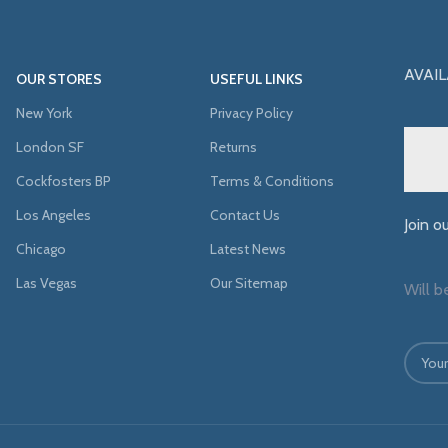
AVAIL
OUR STORES
USEFUL LINKS
New York
Privacy Policy
London SF
Returns
Cockfosters BP
Terms & Conditions
Los Angeles
Contact Us
Join o
Chicago
Latest News
Las Vegas
Our Sitemap
Will b