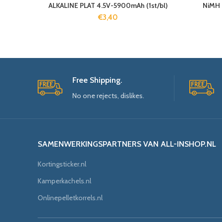
ALKALINE PLAT 4.5V-5900mAh (1st/bl)
NiMH 
€
3,40
Free Shipping.
No one rejects, dislikes.
SAMENWERKINGSPARTNERS VAN ALL-INSHOP.NL
Kortingsticker.nl
Kamperkachels.nl
Onlinepelletkorrels.nl