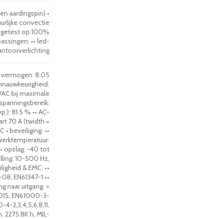
en aardingspin) •
uurlijke convectie
af getest op 100%
assingen: •• led-
kantoorverlichting
al vermogen: 8.05
omnauwkeurigheid:
 VAC bij maximale
 spanningsbereik:
.): 81.5 % •• AC-
art 70 A (twidth =
• beveiliging: ••
werktemperatuur:
• opslag: -40 tot
illing: 10-500 Hz,
ligheid & EMC: ••
08, EN61347-1 ••
ng naar uitgang: >
5015, EN61000-3-
4-2,3,4,5,6,8,11,
n. 2275.8K h, MIL-