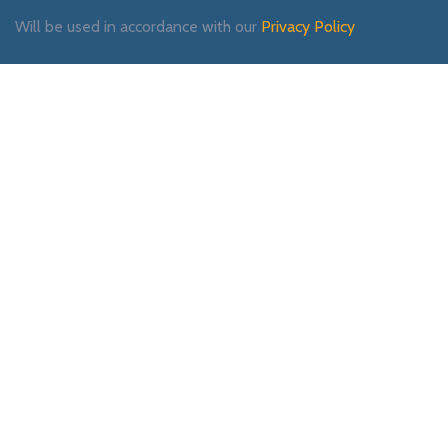
Will be used in accordance with our
Privacy Policy
Payment System:
Shipping System:
Our Social Links: