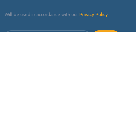
Will be used in accordance with our
Privacy Policy
Payment System:
Shipping System:
Our Social Links: