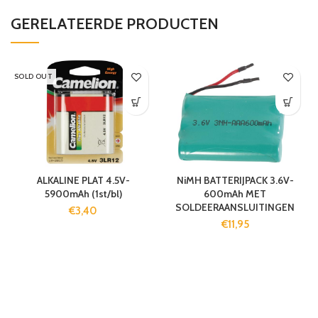
GERELATEERDE PRODUCTEN
SOLD OUT
ALKALINE PLAT 4.5V-
NiMH BATTERIJPACK 3.6V-
5900mAh (1st/bl)
600mAh MET
SOLDEERAANSLUITINGEN
€
3,40
€
11,95