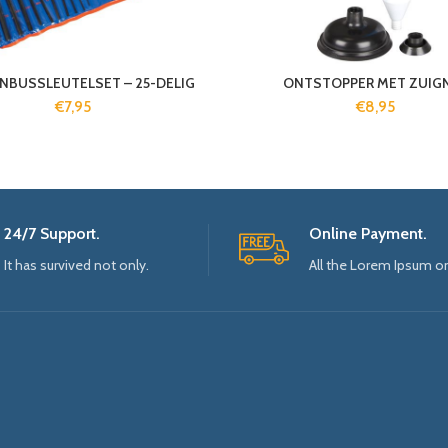
INBUSSLEUTELSET – 25-DELIG
ONTSTOPPER MET ZUIG
€
7,95
€
8,95
24/7 Support.
Online Payment.
It has survived not only.
All the Lorem Ipsum o