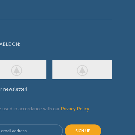
ABLE ON:
ur newsletter!
e used in accordance with our
Privacy Policy