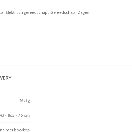
ap
,
Elektrisch gereedschap
,
Gereedschap
,
Zagen
IVERY
1621 g
43 × 16.5 × 7.5 cm
ine met boorkop