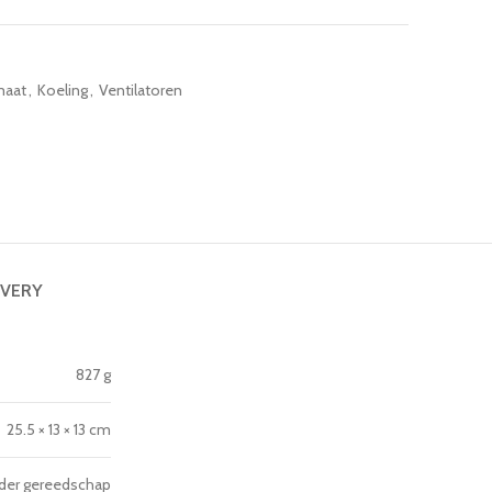
maat
,
Koeling
,
Ventilatoren
IVERY
827 g
25.5 × 13 × 13 cm
nder gereedschap