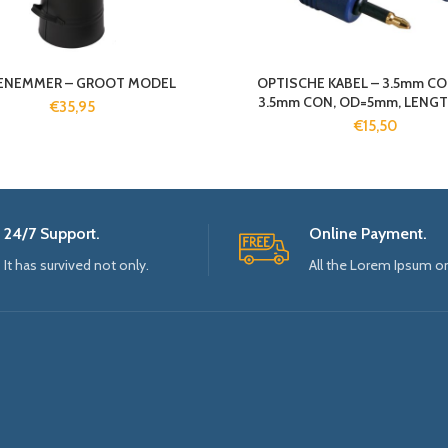
ENEMMER – GROOT MODEL
OPTISCHE KABEL – 3.5mm C
3.5mm CON, OD=5mm, LENGT
€
35,95
€
15,50
24/7 Support.
Online Payment.
It has survived not only.
All the Lorem Ipsum o