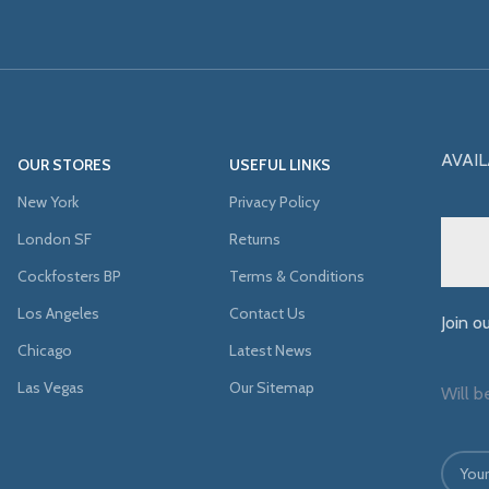
AVAIL
OUR STORES
USEFUL LINKS
New York
Privacy Policy
London SF
Returns
Cockfosters BP
Terms & Conditions
Los Angeles
Contact Us
Join o
Chicago
Latest News
Las Vegas
Our Sitemap
Will b