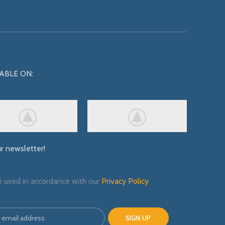
ABLE ON:
ur newsletter!
e used in accordance with our
Privacy Policy