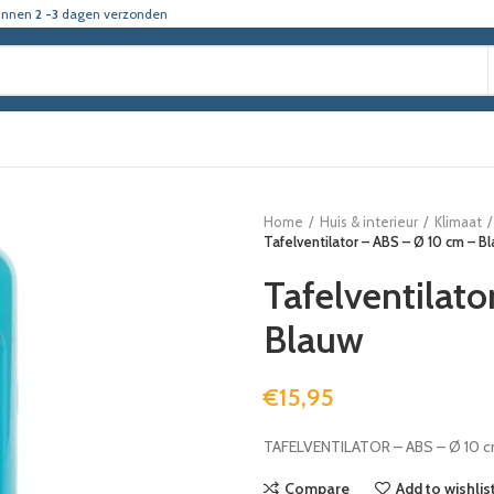
innen
2 -3
dagen verzonden
Home
Huis & interieur
Klimaat
Tafelventilator – ABS – Ø 10 cm – B
Tafelventilat
Blauw
€
15,95
TAFELVENTILATOR – ABS – Ø 10 
Compare
Add to wishlis