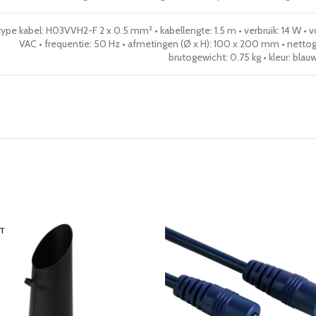
type kabel: H03VVH2-F 2 x 0.5 mm² • kabellengte: 1.5 m • verbruik: 14 W •
VAC • frequentie: 50 Hz • afmetingen (Ø x H): 100 x 200 mm • nettog
brutogewicht: 0.75 kg • kleur: blau
T