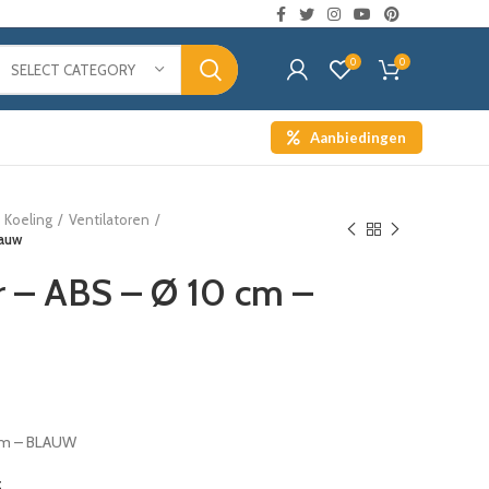
0
0
SELECT CATEGORY
Aanbiedingen
Koeling
Ventilatoren
lauw
or – ABS – Ø 10 cm –
cm – BLAUW
t