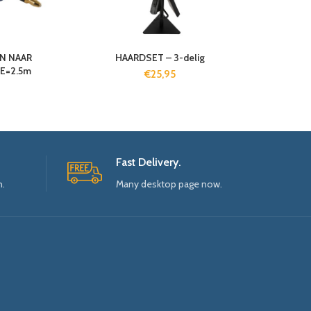
ON NAAR
HAARDSET – 3-delig
E=2.5m
€
25,95
Fast Delivery.
n.
Many desktop page now.