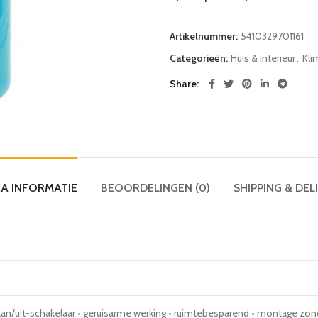
Artikelnummer:
5410329701161
Categorieën:
Huis & interieur
,
Kli
Share
A INFORMATIE
BEOORDELINGEN (0)
SHIPPING & DEL
aan/uit-schakelaar • geruisarme werking • ruimtebesparend • montage zo