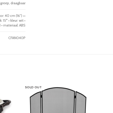
greep, draagbaar
r: 40 cm (16") ••
15° • kleur: wit •
II • materiaal: ABS
CFAN040P
SOLD OUT