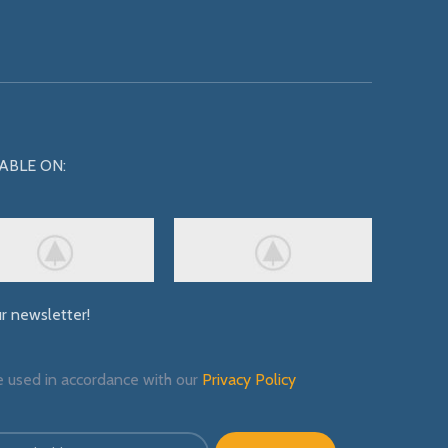
ABLE ON:
ur newsletter!
e used in accordance with our
Privacy Policy