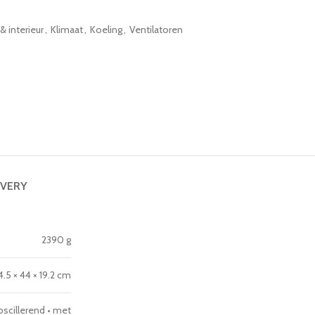
& interieur
,
Klimaat
,
Koeling
,
Ventilatoren
IVERY
2390 g
4.5 × 44 × 19.2 cm
oscillerend • met