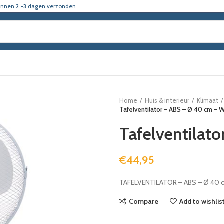
innen
2 -3
dagen verzonden
Home
Huis & interieur
Klimaat
Tafelventilator – ABS – Ø 40 cm – W
Tafelventilat
€
44,95
TAFELVENTILATOR – ABS – Ø 40 
Compare
Add to wishlis