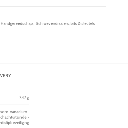
Handgereedschap
,
Schroevendraaiers, bits & sleutels
IVERY
7.47 g
hroom-vanadium-
hachtuiteinde •
islipbeveiliging