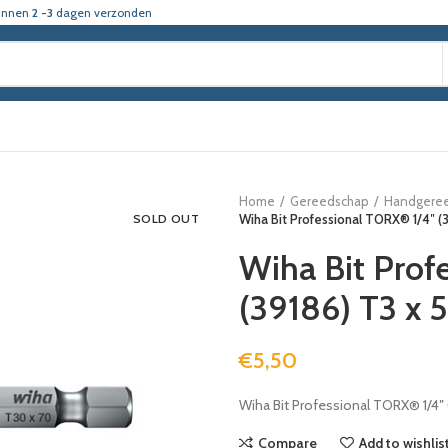
innen
2 -3
dagen verzonden
Home
Gereedschap
Handgere
SOLD OUT
Wiha Bit Professional TORX® 1/4″ 
Wiha Bit Prof
(39186) T3 x
€
5,50
Wiha Bit Professional TORX® 1/4″
Compare
Add to wishlis