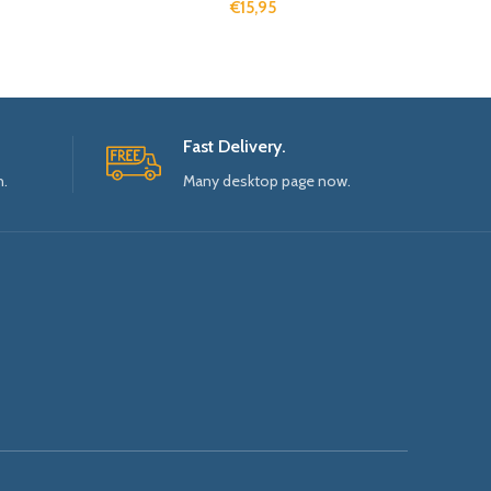
€
15,95
Fast Delivery.
n.
Many desktop page now.