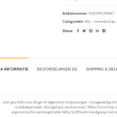
Artikelnummer:
4010995391867
Categorieën:
Bits
,
Gereedschap
,
Share
A INFORMATIE
BEOORDELINGEN (0)
SHIPPING & DEL
zeer geschikt voor droge en algemene toepassingen • hoogwaardig c
molybdeenstaal • doorgehard, verchroomd • Wiha ChromTop-sc
ergonomische samengestelde Wiha SoftFinish-handgreep met ant