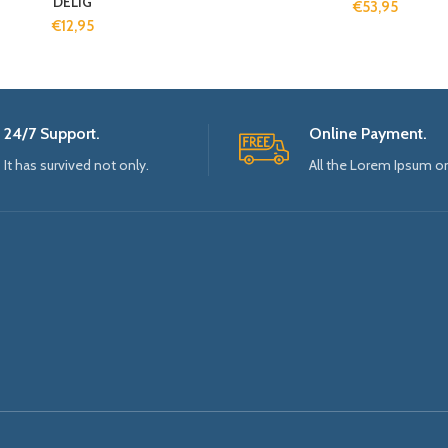
DELIG
€
53,95
€
12,95
24/7 Support.
Online Payment.
It has survived not only.
All the Lorem Ipsum o