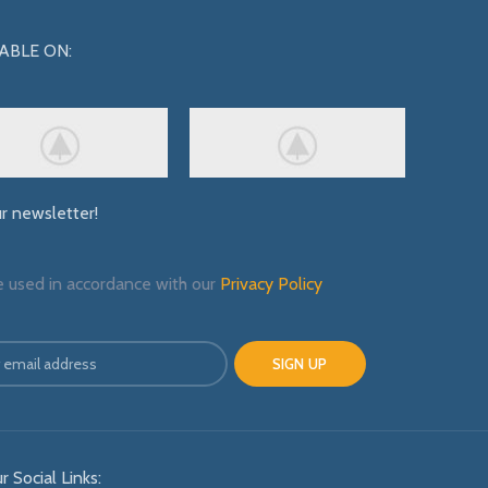
ABLE ON:
ur newsletter!
e used in accordance with our
Privacy Policy
r Social Links: