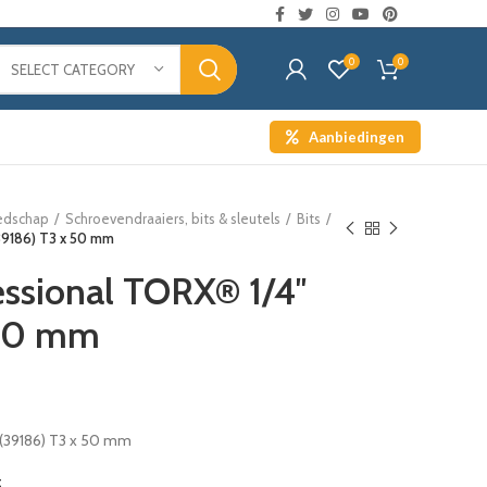
0
0
SELECT CATEGORY
Aanbiedingen
edschap
Schroevendraaiers, bits & sleutels
Bits
(39186) T3 x 50 mm
essional TORX® 1/4″
 50 mm
 (39186) T3 x 50 mm
t