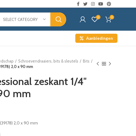
0
0
SELECT CATEGORY
Aanbiedingen
edschap
Schroevendraaiers, bits & sleutels
Bits
(39178) 2,0 x 90 mm
ssional zeskant 1/4″
x 90 mm
″ (39178) 2,0 x 90 mm
t