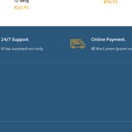
12-delig
€
96,95
€
20,95
24/7 Support.
Online Payment.
It has survived not only.
All the Lorem Ipsum o