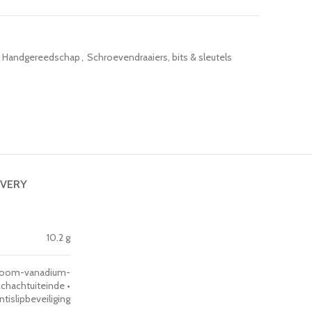
Handgereedschap
,
Schroevendraaiers, bits & sleutels
IVERY
10.2 g
hroom-vanadium-
hachtuiteinde •
islipbeveiliging