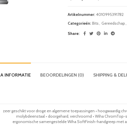
Artikelnummer:
4010995391782
Categorieën:
Bits
,
Gereedschap
,
Share
A INFORMATIE
BEOORDELINGEN (0)
SHIPPING & DEL
zeer geschikt voor droge en algemene toepassingen • hoogwaardig c
molybdeenstaal • doorgehard, verchroomd • Wiha ChromTop-sc
ergonomische samengestelde Wiha SoftFinish-handgreep met ant