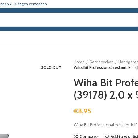
innen
2 -3
dagen verzonden
Home
Gereedschap
Handgere
SOLD OUT
Wiha Bit Professional zeskant 1/4″ 
Wiha Bit Profe
(39178) 2,0 
€
8,95
Wiha Bit Professional zeskant 1/4
Compare
Add to wishlis