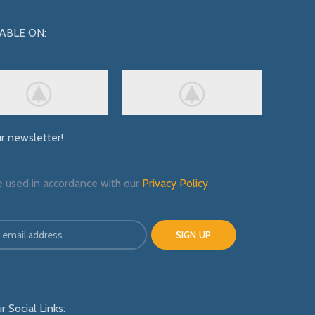
ABLE ON:
ur newsletter!
e used in accordance with our
Privacy Policy
r Social Links: