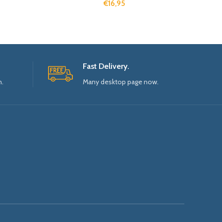
€
16,95
Fast Delivery.
n.
Many desktop page now.