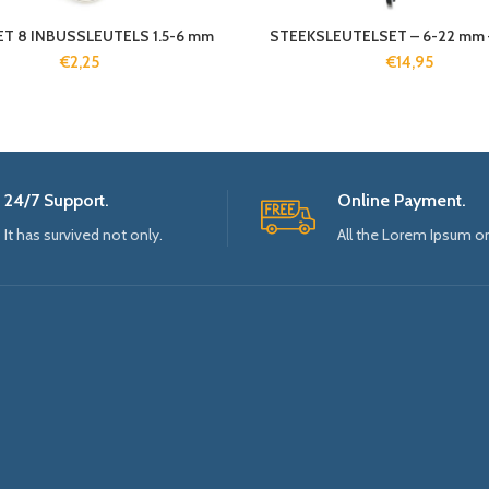
ET 8 INBUSSLEUTELS 1.5-6 mm
STEEKSLEUTELSET – 6-22 mm –
€
2,25
€
14,95
24/7 Support.
Online Payment.
It has survived not only.
All the Lorem Ipsum o