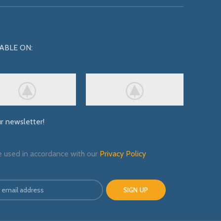
ABLE ON:
ur newsletter!
e used in accordance with our
Privacy Policy