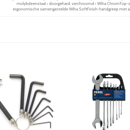
molybdeenstaal • doorgehard, verchroomd • Wiha ChromTop-sc
ergonomische samengestelde Wiha SoftFinish-handgreep met ant
T