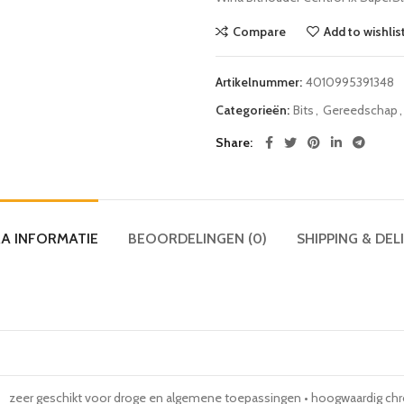
Compare
Add to wishlis
Artikelnummer:
4010995391348
Categorieën:
Bits
,
Gereedschap
,
Share
A INFORMATIE
BEOORDELINGEN (0)
SHIPPING & DEL
zeer geschikt voor droge en algemene toepassingen • hoogwaardig c