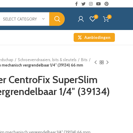
0
0
SELECT CATEGORY
Aanbiedingen
edschap
Schroevendraaiers, bits & sleutels
Bits
m mechanisch vergrendelbaar 1/4″ (39134) 66 mm
r CentroFix SuperSlim
rgrendelbaar 1/4″ (39134)
im mechanisch vergrendelbaar 1/4″ (39134) 66 mm