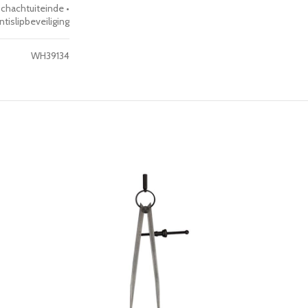
hachtuiteinde •
islipbeveiliging
WH39134