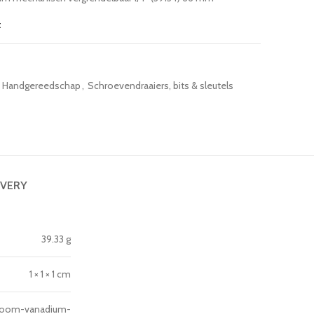
t
Handgereedschap
,
Schroevendraaiers, bits & sleutels
IVERY
39.33 g
1 × 1 × 1 cm
hroom-vanadium-