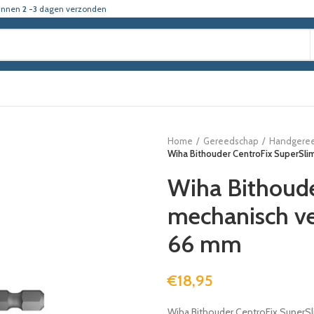
innen
2 -3
dagen verzonden
Home
Gereedschap
Handgere
Wiha Bithouder CentroFix SuperSli
Wiha Bithoude
mechanisch ve
66 mm
€
18,95
Wiha Bithouder CentroFix SuperSl