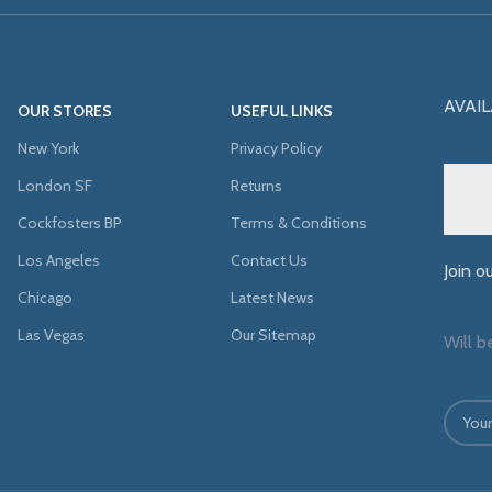
AVAIL
OUR STORES
USEFUL LINKS
New York
Privacy Policy
London SF
Returns
Cockfosters BP
Terms & Conditions
Los Angeles
Contact Us
Join o
Chicago
Latest News
Las Vegas
Our Sitemap
Will b