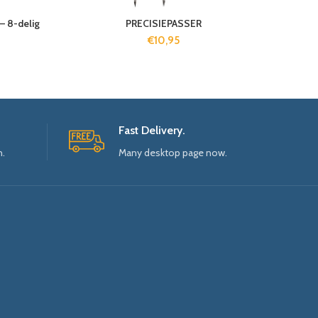
 8-delig
PRECISIEPASSER
€
10,95
Fast Delivery.
n.
Many desktop page now.