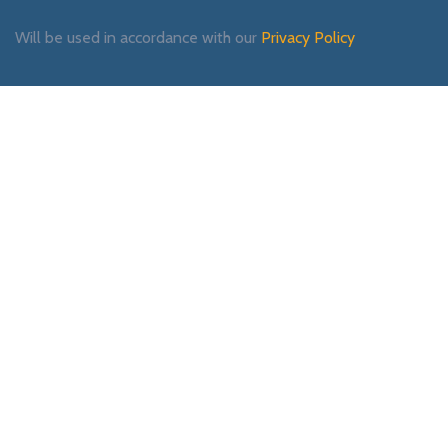
Will be used in accordance with our
Privacy Policy
Payment System:
Shipping System:
Our Social Links: