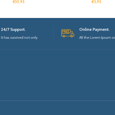
€
10,95
€
5,95
24/7 Support.
Online Payment.
It has survived not only.
All the Lorem Ipsum o