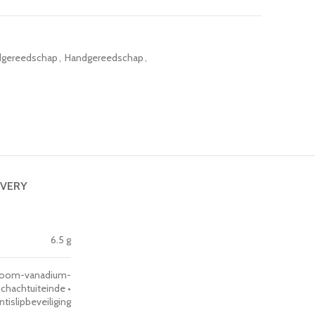
gereedschap
,
Handgereedschap
,
IVERY
6.5 g
hroom-vanadium-
hachtuiteinde •
islipbeveiliging