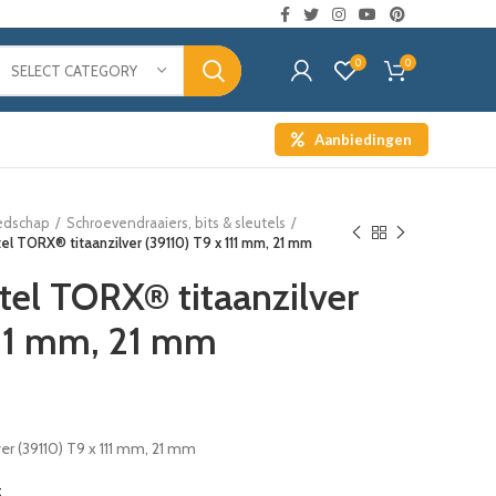
0
0
SELECT CATEGORY
Aanbiedingen
edschap
Schroevendraaiers, bits & sleutels
tel TORX® titaanzilver (39110) T9 x 111 mm, 21 mm
tel TORX® titaanzilver
111 mm, 21 mm
er (39110) T9 x 111 mm, 21 mm
t