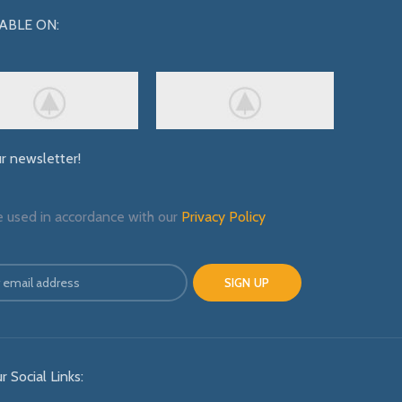
ABLE ON:
ur newsletter!
e used in accordance with our
Privacy Policy
r Social Links: