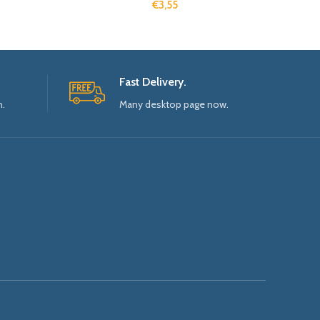
€
3,55
Fast Delivery.
n.
Many desktop page now.