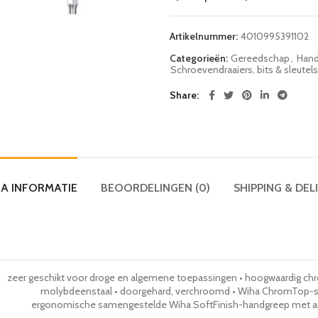
Artikelnummer:
4010995391102
Categorieën:
Gereedschap
,
Hand
Schroevendraaiers, bits & sleutels
Share
A INFORMATIE
BEOORDELINGEN (0)
SHIPPING & DEL
zeer geschikt voor droge en algemene toepassingen • hoogwaardig c
molybdeenstaal • doorgehard, verchroomd • Wiha ChromTop-sc
ergonomische samengestelde Wiha SoftFinish-handgreep met ant