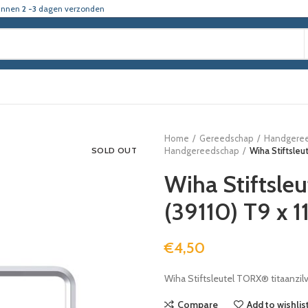
innen
2 -3
dagen verzonden
Home
Gereedschap
Handgere
SOLD OUT
Handgereedschap
Wiha Stiftsleu
Wiha Stiftsleu
(39110) T9 x 
€
4,50
Wiha Stiftsleutel TORX® titaanzilv
Compare
Add to wishlis