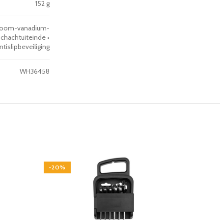
152 g
hroom-vanadium-
hachtuiteinde •
islipbeveiliging
WH36458
-20%