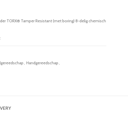
houder TORX® Tamper Resistant (met boring) 8-delig chemisch
t
gereedschap
,
Handgereedschap
,
IVERY