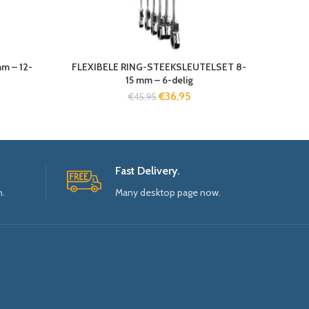
m – 12-
FLEXIBELE RING-STEEKSLEUTELSET 8-
15 mm – 6-delig
€
36,95
€
45,95
Fast Delivery.
n.
Many desktop page now.