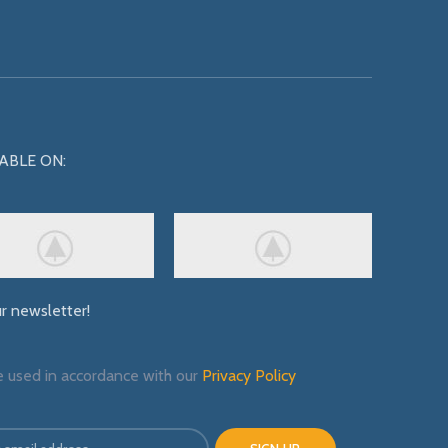
ABLE ON:
ur newsletter!
e used in accordance with our
Privacy Policy