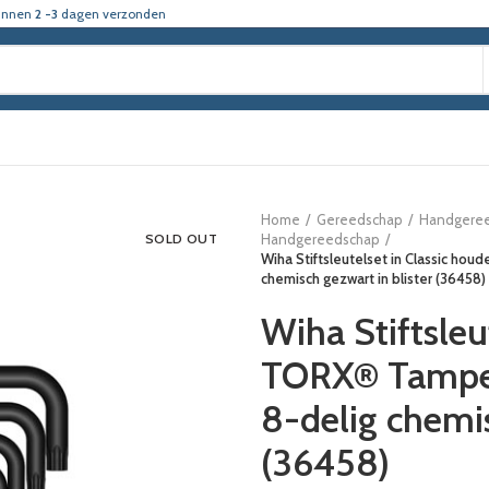
innen
2 -3
dagen verzonden
Home
Gereedschap
Handgere
SOLD OUT
Handgereedschap
Wiha Stiftsleutelset in Classic ho
chemisch gezwart in blister (36458)
Wiha Stiftsleu
TORX® Tamper 
8-delig chemis
(36458)