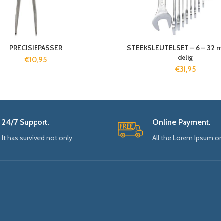
PRECISIEPASSER
STEEKSLEUTELSET – 6 – 32 m
delig
€
10,95
€
31,95
24/7 Support.
Online Payment.
It has survived not only.
All the Lorem Ipsum o