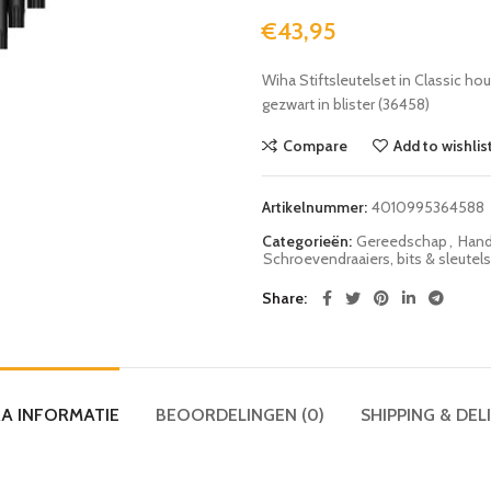
€
43,95
Wiha Stiftsleutelset in Classic 
gezwart in blister (36458)
Compare
Add to wishlis
Artikelnummer:
4010995364588
Categorieën:
Gereedschap
,
Hand
Schroevendraaiers, bits & sleutels
Share
A INFORMATIE
BEOORDELINGEN (0)
SHIPPING & DEL