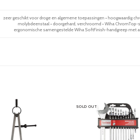
zeer geschikt voor droge en algemene toepassingen • hoogwaardig c
molybdeenstaal • doorgehard, verchroomd • Wiha ChromTop-sc
ergonomische samengestelde Wiha SoftFinish-handgreep met ant
SOLD OUT