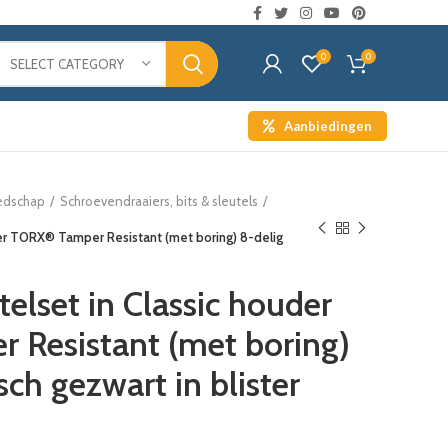
0
0
SELECT CATEGORY
Aanbiedingen
edschap
Schroevendraaiers, bits & sleutels
uder TORX® Tamper Resistant (met boring) 8-delig
telset in Classic houder
Resistant (met boring)
ch gezwart in blister