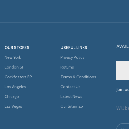
AVAIL
OUR STORES
USEFUL LINKS
New York
Privacy Policy
London SF
Returns
Cockfosters BP
Terms & Conditions
Los Angeles
Contact Us
Join o
Chicago
Latest News
Las Vegas
Our Sitemap
Will b