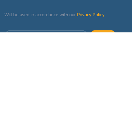
Will be used in accordance with our
Privacy Policy
Payment System:
Shipping System:
Our Social Links: