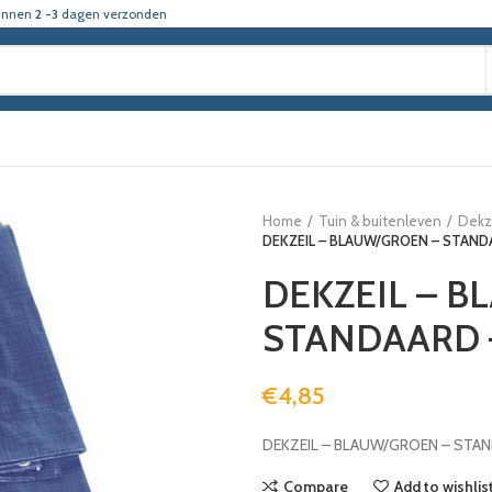
innen
2 -3
dagen verzonden
Home
Tuin & buitenleven
Dekz
DEKZEIL – BLAUW/GROEN – STANDA
DEKZEIL – B
STANDAARD –
€
4,85
DEKZEIL – BLAUW/GROEN – STAND
Compare
Add to wishlis