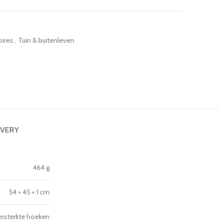
oires
,
Tuin & buitenleven
IVERY
464 g
54 × 45 × 1 cm
versterkte hoeken