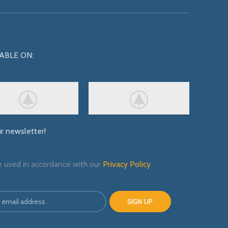
ABLE ON:
ur newsletter!
e used in accordance with our
Privacy Policy