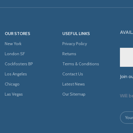
AVAIL
OUR STORES
USEFUL LINKS
New York
Privacy Policy
London SF
Returns
Cockfosters BP
Terms & Conditions
Los Angeles
Contact Us
Join o
Chicago
Latest News
Las Vegas
Our Sitemap
Will b