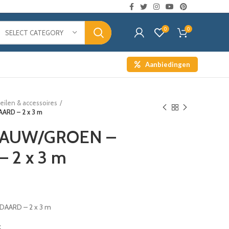
0
0
SELECT CATEGORY
Aanbiedingen
eilen & accessoires
ARD – 2 x 3 m
LAUW/GROEN –
 2 x 3 m
AARD – 2 x 3 m
t