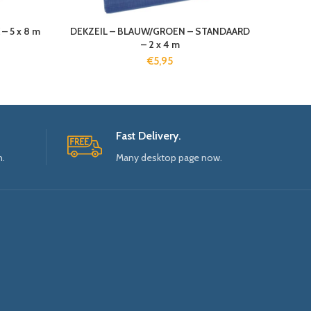
– 5 x 8 m
DEKZEIL – BLAUW/GROEN – STANDAARD
– 2 x 4 m
€
5,95
Fast Delivery.
n.
Many desktop page now.