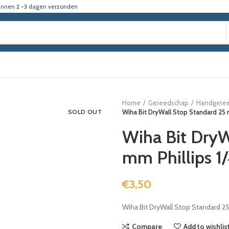
innen
2 -3
dagen verzonden
Home
Gereedschap
Handgere
SOLD OUT
Wiha Bit DryWall Stop Standard 25 
Wiha Bit DryW
mm Phillips 1
€
3,50
Wiha Bit DryWall Stop Standard 25
Compare
Add to wishlis