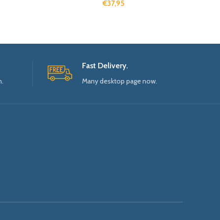
€
37,95
Fast Delivery.
n.
Many desktop page now.