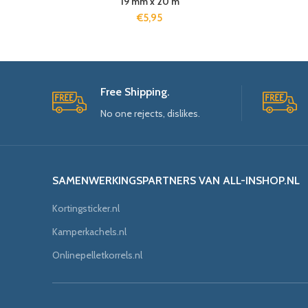
19 mm x 20 m
€
5,95
Free Shipping.
No one rejects, dislikes.
SAMENWERKINGSPARTNERS VAN ALL-INSHOP.NL
Kortingsticker.nl
Kamperkachels.nl
Onlinepelletkorrels.nl