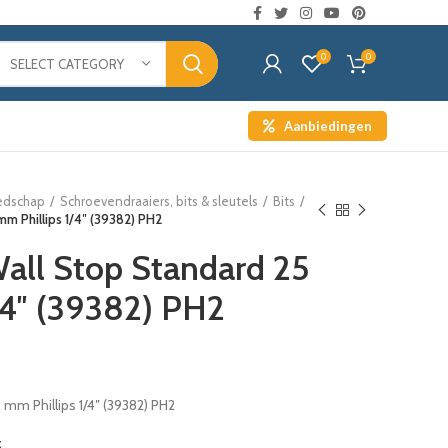
0
0
SELECT CATEGORY
Aanbiedingen
edschap
Schroevendraaiers, bits & sleutels
Bits
mm Phillips 1/4″ (39382) PH2
all Stop Standard 25
/4″ (39382) PH2
 mm Phillips 1/4″ (39382) PH2
t