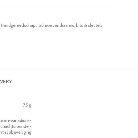
Handgereedschap
,
Schroevendraaiers, bits & sleutels
IVERY
7.5 g
hroom-vanadium-
hachtuiteinde •
islipbeveiliging