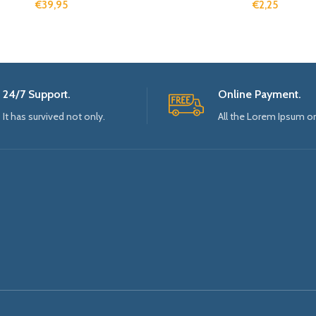
€
39,95
€
2,25
24/7 Support.
Online Payment.
It has survived not only.
All the Lorem Ipsum o