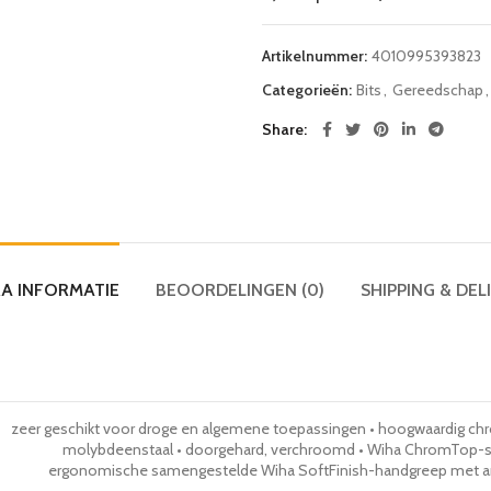
Artikelnummer:
4010995393823
Categorieën:
Bits
,
Gereedschap
,
Share
A INFORMATIE
BEOORDELINGEN (0)
SHIPPING & DEL
zeer geschikt voor droge en algemene toepassingen • hoogwaardig c
molybdeenstaal • doorgehard, verchroomd • Wiha ChromTop-sc
ergonomische samengestelde Wiha SoftFinish-handgreep met ant