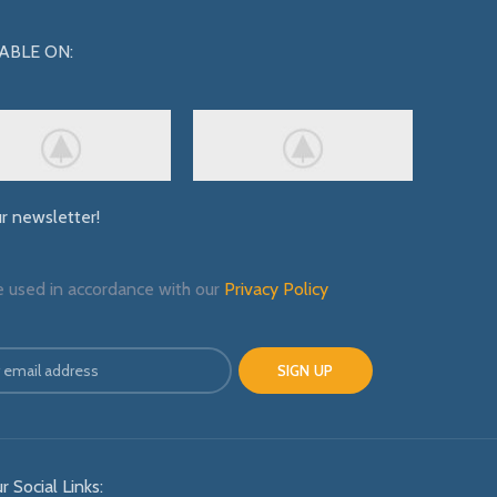
ABLE ON:
ur newsletter!
e used in accordance with our
Privacy Policy
r Social Links: